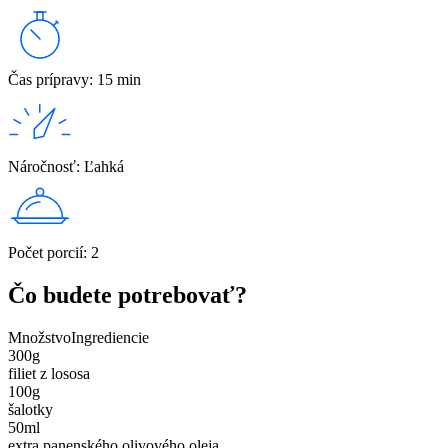
Čas prípravy
:
15 min
Náročnosť
:
Ľahká
Počet porcií
:
2
Čo budete potrebovať?
Množstvo
Ingrediencie
300
g
filiet z lososa
100
g
šalotky
50
ml
extra panenského olivového oleja