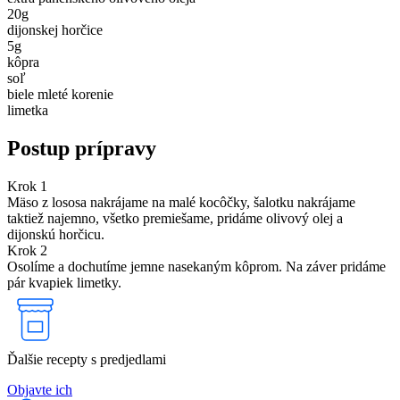
20
g
dijonskej horčice
5
g
kôpra
soľ
biele mleté korenie
limetka
Postup prípravy
Krok 1
Mäso z lososa nakrájame na malé kocôčky, šalotku nakrájame
taktiež najemno, všetko premiešame, pridáme olivový olej a
dijonskú horčicu.
Krok 2
Osolíme a dochutíme jemne nasekaným kôprom. Na záver pridáme
pár kvapiek limetky.
Ďalšie recepty s predjedlami
Objavte ich