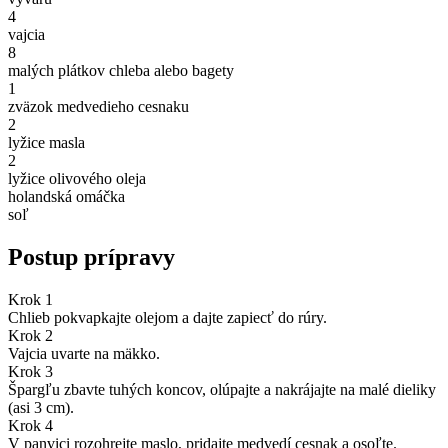
4
vajcia
8
malých plátkov chleba alebo bagety
1
zväzok medvedieho cesnaku
2
lyžice masla
2
lyžice olivového oleja
holandská omáčka
soľ
Postup prípravy
Krok 1
Chlieb pokvapkajte olejom a dajte zapiecť do rúry.
Krok 2
Vajcia uvarte na mäkko.
Krok 3
Špargľu zbavte tuhých koncov, olúpajte a nakrájajte na malé dieliky
(asi 3 cm).
Krok 4
V panvici rozohrejte maslo, pridajte medvedí cesnak a osoľte.