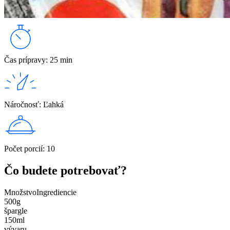
Čas prípravy
:
25 min
Náročnosť
:
Ľahká
Počet porcií
:
10
Čo budete potrebovať?
Množstvo
Ingrediencie
500
g
špargle
150
ml
vývaru