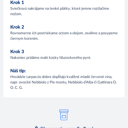
Krok 1
Sviečkovú nakrájame na tenké plátky, ktoré jemne roztlačíme
nožom.
Krok 2
Rovnomerne ich postriekame octom a olejom, osolíme a posypeme
čiernym korením.
Krok 3
Nakoniec pridáme malé kúsky hľuzovkového pyré.
Náš tip:
Hovädzie carpaccio dobre dopĺňajú kvalitné mladé červené vína,
napr. ovocité Nebbiolo z Pie montu, Nebbiolo d’Alba či Gattinara D.
O. C. G.