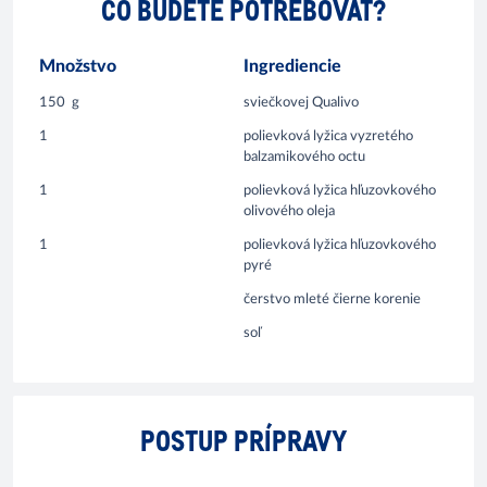
ČO BUDETE POTREBOVAŤ?
Množstvo
Ingrediencie
150
g
sviečkovej Qualivo
1
polievková lyžica vyzretého
balzamikového octu
1
polievková lyžica hľuzovkového
olivového oleja
1
polievková lyžica hľuzovkového
pyré
čerstvo mleté čierne korenie
soľ
POSTUP PRÍPRAVY