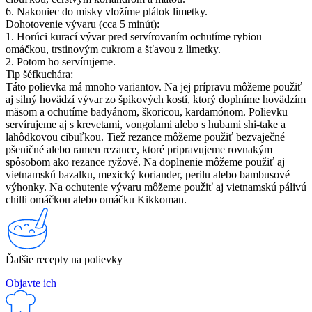
6. Nakoniec do misky vložíme plátok limetky.
Dohotovenie vývaru (cca 5 minút):
1. Horúci kurací vývar pred servírovaním ochutíme rybiou
omáčkou, trstinovým cukrom a šťavou z limetky.
2. Potom ho servírujeme.
Tip šéfkuchára:
Táto polievka má mnoho variantov. Na jej prípravu môžeme použiť
aj silný hovädzí vývar zo špikových kostí, ktorý doplníme hovädzím
mäsom a ochutíme badyánom, škoricou, kardamónom. Polievku
servírujeme aj s krevetami, vongolami alebo s hubami shi-take a
lahôdkovou cibuľkou. Tiež rezance môžeme použiť bezvaječné
pšeničné alebo ramen rezance, ktoré pripravujeme rovnakým
spôsobom ako rezance ryžové. Na doplnenie môžeme použiť aj
vietnamskú bazalku, mexický koriander, perilu alebo bambusové
výhonky. Na ochutenie vývaru môžeme použiť aj vietnamskú pálivú
chilli omáčkou alebo omáčku Kikkoman.
Ďalšie recepty na polievky
Objavte ich