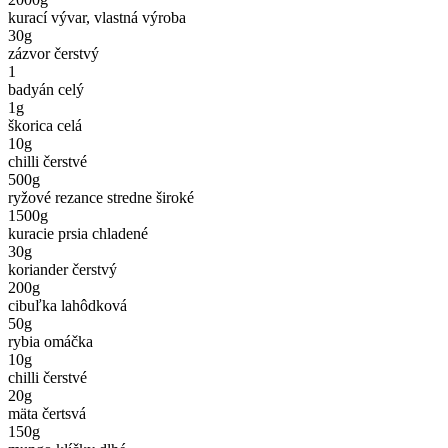
kurací vývar, vlastná výroba
30
g
zázvor čerstvý
1
badyán celý
1
g
škorica celá
10
g
chilli čerstvé
500
g
ryžové rezance stredne široké
1500
g
kuracie prsia chladené
30
g
koriander čerstvý
200
g
cibuľka lahôdková
50
g
rybia omáčka
10
g
chilli čerstvé
20
g
mäta čertsvá
150
g