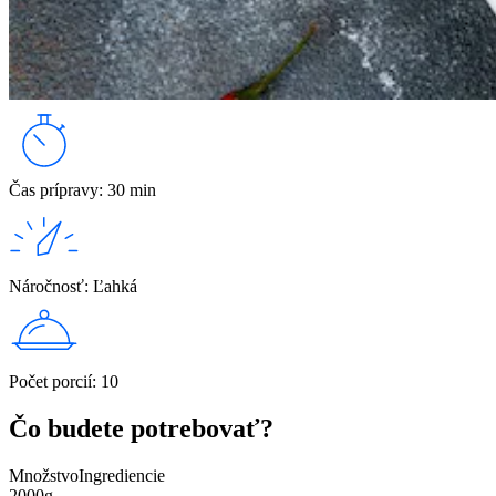
Čas prípravy
:
30 min
Náročnosť
:
Ľahká
Počet porcií
:
10
Čo budete potrebovať?
Množstvo
Ingrediencie
2000
g