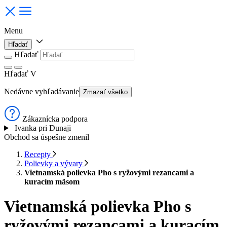
Menu
Hľadať
Hľadať
Hľadať
V
Nedávne vyhľadávanie
Zmazať všetko
Zákaznícka podpora
Ivanka pri Dunaji
Obchod sa úspešne zmenil
Recepty
Polievky a vývary
Vietnamská polievka Pho s ryžovými rezancami a
kuracím mäsom
Vietnamská polievka Pho s
ryžovými rezancami a kuracím