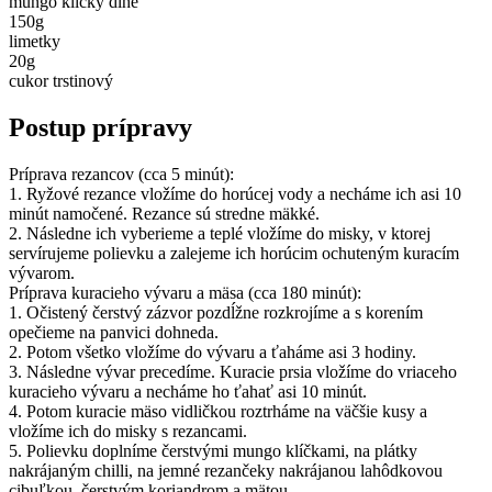
mungo klíčky dlhé
150
g
limetky
20
g
cukor trstinový
Postup prípravy
Príprava rezancov (cca 5 minút):
1. Ryžové rezance vložíme do horúcej vody a necháme ich asi 10
minút namočené. Rezance sú stredne mäkké.
2. Následne ich vyberieme a teplé vložíme do misky, v ktorej
servírujeme polievku a zalejeme ich horúcim ochuteným kuracím
vývarom.
Príprava kuracieho vývaru a mäsa (cca 180 minút):
1. Očistený čerstvý zázvor pozdĺžne rozkrojíme a s korením
opečieme na panvici dohneda.
2. Potom všetko vložíme do vývaru a ťaháme asi 3 hodiny.
3. Následne vývar precedíme. Kuracie prsia vložíme do vriaceho
kuracieho vývaru a necháme ho ťahať asi 10 minút.
4. Potom kuracie mäso vidličkou roztrháme na väčšie kusy a
vložíme ich do misky s rezancami.
5. Polievku doplníme čerstvými mungo klíčkami, na plátky
nakrájaným chilli, na jemné rezančeky nakrájanou lahôdkovou
cibuľkou, čerstvým koriandrom a mätou.