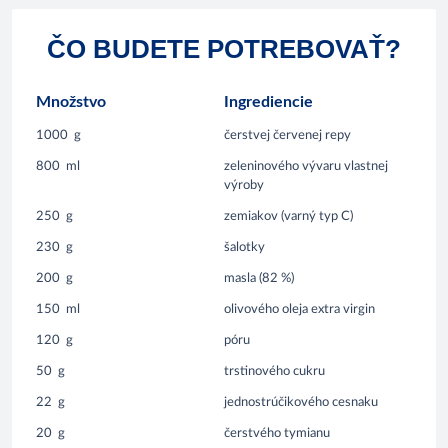
ČO BUDETE POTREBOVAŤ?
Množstvo
Ingrediencie
1000
g
čerstvej červenej repy
800
ml
zeleninového vývaru vlastnej
výroby
250
g
zemiakov (varný typ C)
230
g
šalotky
200
g
masla (82 %)
150
ml
olivového oleja extra virgin
120
g
póru
50
g
trstinového cukru
22
g
jednostrúčikového cesnaku
20
g
čerstvého tymianu