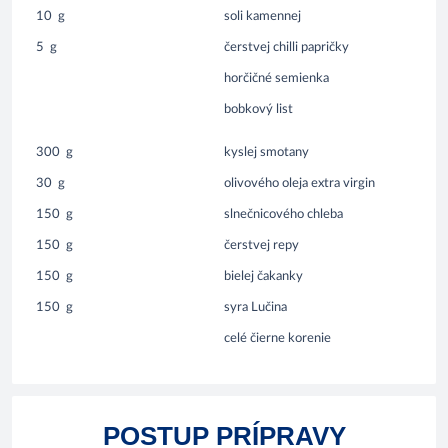
10
g
soli kamennej
5
g
čerstvej chilli papričky
horčičné semienka
bobkový list
300
g
kyslej smotany
30
g
olivového oleja extra virgin
150
g
slnečnicového chleba
150
g
čerstvej repy
150
g
bielej čakanky
150
g
syra Lučina
celé čierne korenie
POSTUP PRÍPRAVY