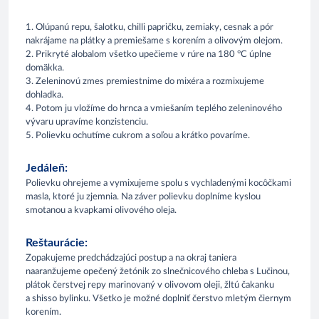
1. Olúpanú repu, šalotku, chilli papričku, zemiaky, cesnak a pór
nakrájame na plátky a premiešame s korením a olivovým olejom.
2. Prikryté alobalom všetko upečieme v rúre na 180 °C úplne
domäkka.
3. Zeleninovú zmes premiestnime do mixéra a rozmixujeme
dohladka.
4. Potom ju vložíme do hrnca a vmiešaním teplého zeleninového
vývaru upravíme konzistenciu.
5. Polievku ochutíme cukrom a soľou a krátko povaríme.
Jedáleň:
Polievku ohrejeme a vymixujeme spolu s vychladenými kocôčkami
masla, ktoré ju zjemnia. Na záver polievku doplníme kyslou
smotanou a kvapkami olivového oleja.
Reštaurácie:
Zopakujeme predchádzajúci postup a na okraj taniera
naaranžujeme opečený žetónik zo slnečnicového chleba s Lučinou,
plátok čerstvej repy marinovaný v olivovom oleji, žltú čakanku
a shisso bylinku. Všetko je možné doplniť čerstvo mletým čiernym
korením.