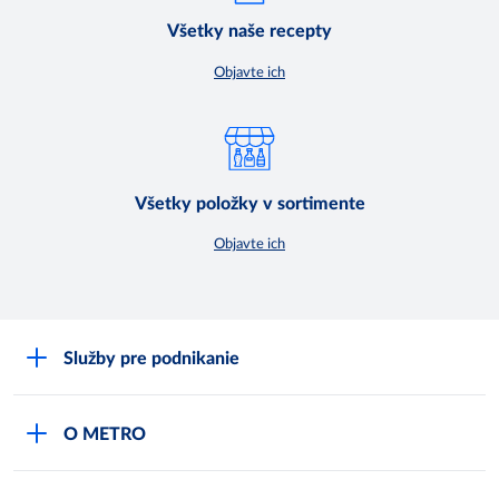
Všetky naše recepty
Objavte ich
Všetky položky v sortimente
Objavte ich
Služby pre podnikanie
Môj obchod
O METRO
Karty bezpečnostných údajov
Čo je METRO
METRO platobná karta