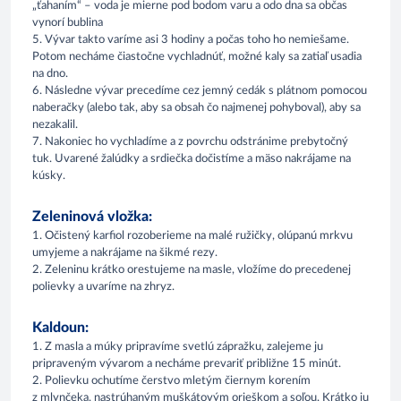
„ťahaním“ – voda je mierne pod bodom varu a odo dna sa občas
vynorí bublina
5. Vývar takto varíme asi 3 hodiny a počas toho ho nemiešame.
Potom necháme čiastočne vychladnúť, možné kaly sa zatiaľ usadia
na dno.
6. Následne vývar precedíme cez jemný cedák s plátnom pomocou
naberačky (alebo tak, aby sa obsah čo najmenej pohyboval), aby sa
nezakalil.
7. Nakoniec ho vychladíme a z povrchu odstránime prebytočný
tuk. Uvarené žalúdky a srdiečka dočistíme a mäso nakrájame na
kúsky.
Zeleninová vložka:
1. Očistený karfiol rozoberieme na malé ružičky, olúpanú mrkvu
umyjeme a nakrájame na šikmé rezy.
2. Zeleninu krátko orestujeme na masle, vložíme do precedenej
polievky a uvaríme na zhryz.
Kaldoun:
1. Z masla a múky pripravíme svetlú zápražku, zalejeme ju
pripraveným vývarom a necháme prevariť približne 15 minút.
2. Polievku ochutíme čerstvo mletým čiernym korením
z mlynčeka, nastrúhaným muškátovým orieškom a soľou. Krátko ju