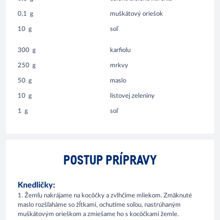
0,1
g
muškátový oriešok
10
g
soľ
300
g
karfiolu
250
g
mrkvy
50
g
maslo
10
g
listovej zeleniny
1
g
soľ
POSTUP PRÍPRAVY
Knedličky:
1. Žemľu nakrájame na kocôčky a zvlhčíme mliekom. Zmäknuté
maslo rozšľaháme so žĺtkami, ochutíme soľou, nastrúhaným
muškátovým orieškom a zmiešame ho s kocôčkami žemle.