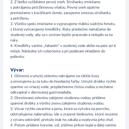
2. Z bielka vyšľaháme pevný sneh. Strúhanku zmiešame
s pokrájanou petržlenovou vňaťou. Pevný sneh opatrne
premiešame s kocôčkami žemle, zasypeme zmesou strúhanky
a petržlenu.
3. Všetko spolu zmiešame a vypracujeme mäkkú súdržnú hmotu,
z ktorej vytvarujeme knedličky. Ruky priebežne namáčame do
studenej vody, aby sa s cestom lepšie pracovalo a nelepilo sa na
ruky.
4. Knedličky varíme „ťahaním“ v osolenej vode alebo na pare asi 6
minút. Následne ich vyberieme a pri podávaní vkladáme do
polievky.
Vývar:
1. Očistenú a umytú zeleninu nakrájame na väčšie kusy
a orestujeme ju na tuku do hnedastej farby. Umyté drobky rýchlo
sparíme vo vriacej vode, prepláchneme čistou vodou a necháme
odkvapkať v dierovanej gastronádobe.
2. Orestovanú zeleninu zalejeme studenou vodou, pridáme
sparené drobky a všetko znovu zalejeme studenou vodou.
3. Vývar rýchlo zavaríme a penu, ktorá sa vytvára na povrchu,
odstraňujeme naberačkou. Ide o zrazené bielkoviny, ktoré musíme
z vývaru odstrániť, pretože inak ho zakalia a ovplyvnia jeho chuť.
4. Potom pridáme korenie, soľ, znížime príkon tepla a ďalej varíme