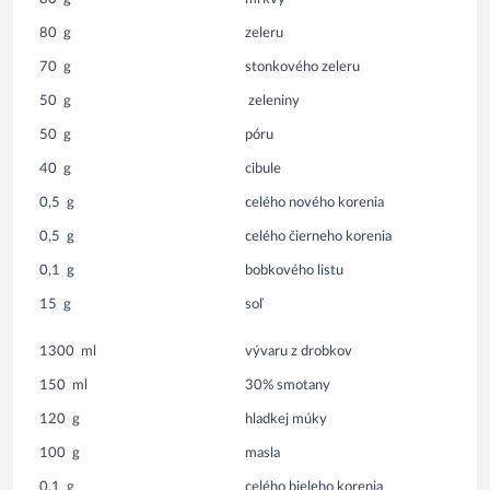
80
g
zeleru
70
g
stonkového zeleru
50
g
zeleniny
50
g
póru
40
g
cibule
0,5
g
celého nového korenia
0,5
g
celého čierneho korenia
0,1
g
bobkového listu
15
g
soľ
1300
ml
vývaru z drobkov
150
ml
30% smotany
120
g
hladkej múky
100
g
masla
0,1
g
celého bieleho korenia