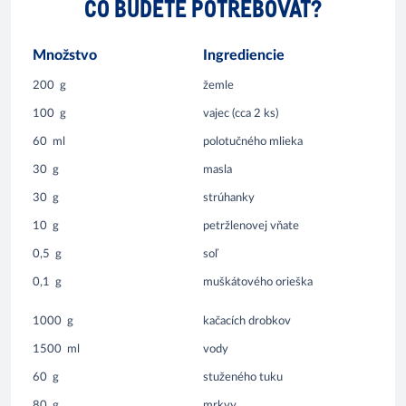
ČO BUDETE POTREBOVAŤ?
Množstvo
Ingrediencie
200
g
žemle
100
g
vajec (cca 2 ks)
60
ml
polotučného mlieka
30
g
masla
30
g
strúhanky
10
g
petržlenovej vňate
0,5
g
soľ
0,1
g
muškátového orieška
1000
g
kačacích drobkov
1500
ml
vody
60
g
stuženého tuku
80
g
mrkvy