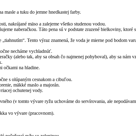
na masle a tuku do jemne hnedkastej farby.
sti, nakrájané mäso a zalejeme všetko studenou vodou.
ňujeme naberačkou. Táto pena sú v podstate zrazené bielkoviny, ktoré sa
me „tiahnutím“. Tento výraz znamená, že voda je mierne pod bodom varu
stočne necháme vychladnúť.
račky (alebo tak, aby sa obsah čo najmenej pohyboval), aby sa nám vz
k.
mi očkami na hladine.
ločne s olúpaným cesnakom a cibuľou.
korenie, mäkké maslo a majorán.
vriacej ochutenej vody.
ovného (v tomto vývare ryžu uchováme do servírovania, ale nepodávam
mäkka vo vývare (pracovnom).
plú pečeňovú ryžu so zeleninou.