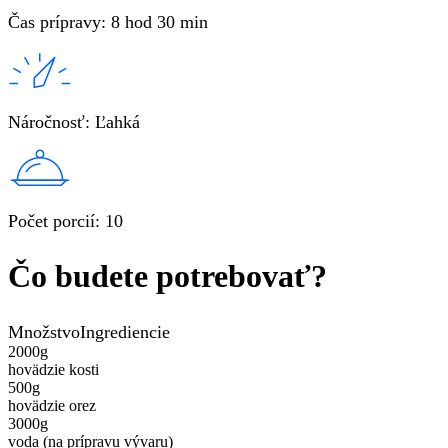
Čas prípravy
:
8 hod 30 min
Náročnosť
:
Ľahká
Počet porcií
:
10
Čo budete potrebovať?
Množstvo
Ingrediencie
2000
g
hovädzie kosti
500
g
hovädzie orez
3000
g
voda (na prípravu vývaru)