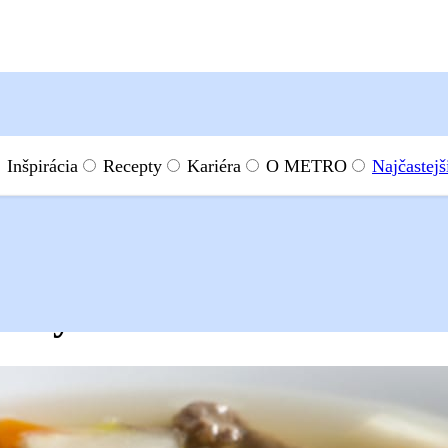
Inšpirácia
Recepty
Kariéra
O METRO
Najčastejš
 ryžou
ou ryžou