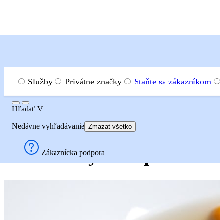
Menu
Hľadať
Služby
Privátne značky
Staňte sa zákazníkom
Hľadať
Hľadať
V
Recepty
Polievky a vývary
Hovädzí vývar s pečeňovou
Nedávne vyhľadávanie
Zmazať všetko
Hovädzí vývar s pečeňov
Zákaznícka podpora