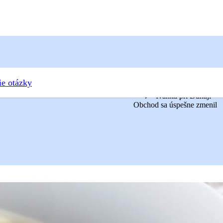
ie otázky
Ivanka pri Dunaji
Obchod sa úspešne zmenil