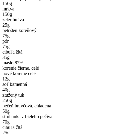
150
g
mrkva
150
g
zeler buľva
25
g
petržlen koreňový
75
g
pór
75
g
cibuľa žltá
35
g
maslo 82%
korenie čierne, celé
nové korenie celé
12
g
soľ kamenná
40
g
ztužený tuk
250
g
pečeň bravčová, chladená
50
g
strúhanka z bieleho pečiva
70
g
cibuľa žltá
25
g