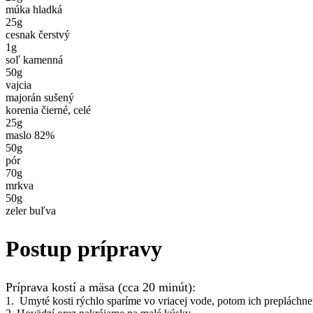
múka hladká
25
g
cesnak čerstvý
1
g
soľ kamenná
50
g
vajcia
majorán sušený
korenia čierné, celé
25
g
maslo 82%
50
g
pór
70
g
mrkva
50
g
zeler buľva
Postup prípravy
Príprava kostí a mäsa (cca 20 minút):
1. Umyté kosti rýchlo sparíme vo vriacej vode, potom ich preplách