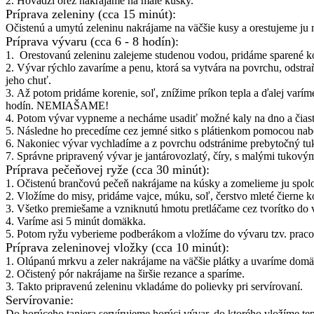
2. Hovädzí orez nakrájame na malé kúsky.
Príprava zeleniny (cca 15 minút):
Očistenú a umytú zeleninu nakrájame na väčšie kusy a orestujeme ju 
Príprava vývaru (cca 6 - 8 hodín):
1. Orestovanú zeleninu zalejeme studenou vodou, pridáme sparené ko
2. Vývar rýchlo zavaríme a penu, ktorá sa vytvára na povrchu, odstra
jeho chuť.
3. Až potom pridáme korenie, soľ, znížime príkon tepla a ďalej varí
hodín. NEMIAŠAME!
4. Potom vývar vypneme a necháme usadiť možné kaly na dno a čia
5. Následne ho precedíme cez jemné sitko s plátienkom pomocou nabe
6. Nakoniec vývar vychladíme a z povrchu odstránime prebytočný tu
7. Správne pripravený vývar je jantárovozlatý, číry, s malými tukový
Príprava pečeňovej ryže (cca 30 minút):
1. Očistenú brančovú pečeň nakrájame na kúsky a zomelieme ju spo
2. Vložíme do misy, pridáme vajce, múku, soľ, čerstvo mleté čierne 
3. Všetko premiešame a vzniknutú hmotu pretláčame cez tvorítko do 
4. Varíme asi 5 minút domäkka.
5. Potom ryžu vyberieme podberákom a vložíme do vývaru tzv. prac
Príprava zeleninovej vložky (cca 10 minút):
1. Olúpanú mrkvu a zeler nakrájame na väčšie plátky a uvaríme do
2. Očistený pór nakrájame na širšie rezance a sparíme.
3. Takto pripravenú zeleninu vkladáme do polievky pri servírovaní.
Servírovanie:
Do horúceho taniera servírujeme horúci vývar, do ktorého vložíme te