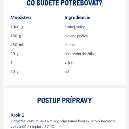
ČO BUDETE POTREBOVAŤ?
Množstvo
Ingrediencie
1000
g
hrubej múky
180
g
bieleho pečiva
450
ml
mlieka
20
g
čerstvého droždia
1
vajcia
20
g
soľ
POSTUP PRÍPRAVY
Krok 1
Z droždia, časti mlieka a múky pripravíme kvások, ktorý necháme
vykysnúť pri teplote 37 °C.