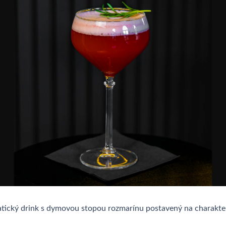
matický drink s dymovou stopou rozmarínu postavený na charakt