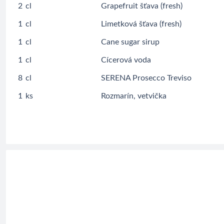
2
cl
Grapefruit šťava (fresh)
1
cl
Limetková šťava (fresh)
1
cl
Cane sugar sirup
1
cl
Cícerová voda
8
cl
SERENA Prosecco Treviso
1
ks
Rozmarín, vetvička