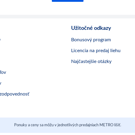
Užitočné odkazy
O
Bonusový program
Licencia na predaj liehu
Najčastejšie otázky
ľov
v
 zodpovednosť
Ponuky a ceny sa môžu v jednotlivých predajniach METRO líšiť.