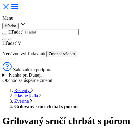
Menu
Hľadať
Hľadať
Hľadať
V
Nedávne vyhľadávanie
Zmazať všetko
Zákaznícka podpora
Ivanka pri Dunaji
Obchod sa úspešne zmenil
Recepty
Hlavné jedlá
Zverina
Grilovaný srnčí chrbát s pórom
Grilovaný srnčí chrbát s pórom