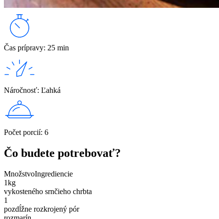
Čas prípravy
:
25 min
Náročnosť
:
Ľahká
Počet porcií
:
6
Čo budete potrebovať?
Množstvo
Ingrediencie
1
kg
vykosteného srnčieho chrbta
1
pozdĺžne rozkrojený pór
rozmarín