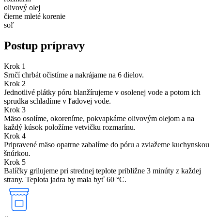
olivový olej
čierne mleté korenie
soľ
Postup prípravy
Krok 1
Srnčí chrbát očistíme a nakrájame na 6 dielov.
Krok 2
Jednotlivé plátky póru blanžírujeme v osolenej vode a potom ich
sprudka schladíme v ľadovej vode.
Krok 3
Mäso osolíme, okoreníme, pokvapkáme olivovým olejom a na
každý kúsok položíme vetvičku rozmarínu.
Krok 4
Pripravené mäso opatrne zabalíme do póru a zviažeme kuchynskou
šnúrkou.
Krok 5
Balíčky grilujeme pri strednej teplote približne 3 minúty z každej
strany. Teplota jadra by mala byť 60 °C.