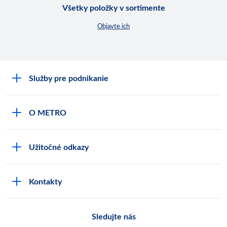
Všetky položky v sortimente
Objavte ich
Služby pre podnikanie
Môj obchod
O METRO
Karty bezpečnostných údajov
Čo je METRO
METRO platobná karta
Užitočné odkazy
Kariéra
Privátne značky
Bonusový program
Kvalita
Track & trace
Kontakty
Licencia na predaj liehu
Pre dodávateľov
Protrace
Najčastejšie otázky
Pre novinárov
Compliance
Sledujte nás