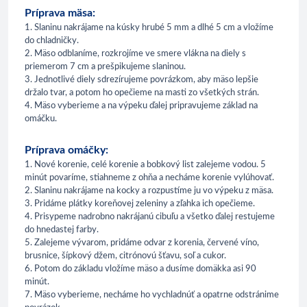
Príprava mäsa:
1. Slaninu nakrájame na kúsky hrubé 5 mm a dlhé 5 cm a vložíme
do chladničky.
2. Mäso odblaníme, rozkrojíme ve smere vlákna na diely s
priemerom 7 cm a prešpikujeme slaninou.
3. Jednotlivé diely sdrezírujeme povrázkom, aby mäso lepšie
držalo tvar, a potom ho opečieme na masti zo všetkých strán.
4. Mäso vyberieme a na výpeku ďalej pripravujeme základ na
omáčku.
Príprava omáčky:
1. Nové korenie, celé korenie a bobkový list zalejeme vodou. 5
minút povaríme, stiahneme z ohňa a necháme korenie vylúhovať.
2. Slaninu nakrájame na kocky a rozpustíme ju vo výpeku z mäsa.
3. Pridáme plátky koreňovej zeleniny a zľahka ich opečieme.
4. Prisypeme nadrobno nakrájanú cibuľu a všetko ďalej restujeme
do hnedastej farby.
5. Zalejeme vývarom, pridáme odvar z korenia, červené víno,
brusnice, šípkový džem, citrónovú šťavu, soľ a cukor.
6. Potom do základu vložíme mäso a dusíme domäkka asi 90
minút.
7. Mäso vyberieme, necháme ho vychladnúť a opatrne odstránime