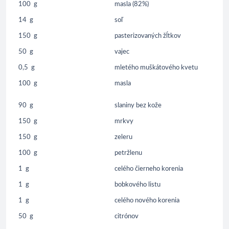
100
g
masla (82%)
14
g
soľ
150
g
pasterizovaných žĺtkov
50
g
vajec
0,5
g
mletého muškátového kvetu
100
g
masla
90
g
slaniny bez kože
150
g
mrkvy
150
g
zeleru
100
g
petržlenu
1
g
celého čierneho korenia
1
g
bobkového listu
1
g
celého nového korenia
50
g
citrónov