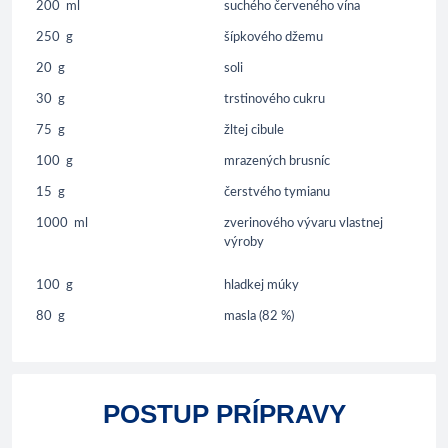
200
ml
suchého červeného vína
250
g
šípkového džemu
20
g
soli
30
g
trstinového cukru
75
g
žltej cibule
100
g
mrazených brusníc
15
g
čerstvého tymianu
1000
ml
zverinového vývaru vlastnej
výroby
100
g
hladkej múky
80
g
masla (82 %)
POSTUP PRÍPRAVY