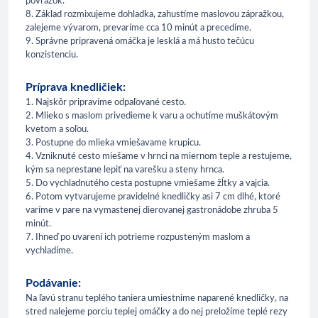
povrázok.
8. Základ rozmixujeme dohladka, zahustíme maslovou zápražkou,
zalejeme vývarom, prevaríme cca 10 minút a precedíme.
9. Správne pripravená omáčka je lesklá a má husto tečúcu
konzistenciu.
Príprava knedličiek:
1. Najskôr pripravíme odpaľované cesto.
2. Mlieko s maslom privedieme k varu a ochutíme muškátovým
kvetom a soľou.
3. Postupne do mlieka vmiešavame krupicu.
4. Vzniknuté cesto miešame v hrnci na miernom teple a restujeme,
kým sa neprestane lepiť na varešku a steny hrnca.
5. Do vychladnutého cesta postupne vmiešame žĺtky a vajcia.
6. Potom vytvarujeme pravidelné knedličky asi 7 cm dlhé, ktoré
varíme v pare na vymastenej dierovanej gastronádobe zhruba 5
minút.
7. Ihneď po uvarení ich potrieme rozpusteným maslom a
vychladíme.
Podávanie:
Na ľavú stranu teplého taniera umiestnime naparené knedličky, na
stred nalejeme porciu teplej omáčky a do nej preložíme teplé rezy