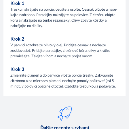
Krok 1
Tresku nakrájajte na porcie, osušte a osoľte. Cesnak olúpte a nase-
kajte nadrobno. Paradajky nakrájajte na polovice. Z citrónu olúpte
kôru a nakrájajte na tenké rezančeky. Olivy zbavte kôstky a
nakrájajte na dieliky.
Krok 2
V panvici rozohrejte olivový olej. Pridajte cesnak a nechajte
zosklovatieť. Pridajte paradajky, citrónovú kôru, olivy a krátko
premiešajte. Zalejte vínom a nechajte prejsť varom.
Krok 3
Zmiernite plameň a do panvice vložte porcie tresky. Zakvapnite
citrónom a na miernom plameni nechajte pomaly pošírovať (asi 5
minút, v polovici opatrne otočte). Ozdobte trebuľkou a podávajte.
Ďalšie recepty s rybami