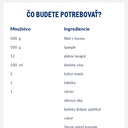
ČO BUDETE POTREBOVAŤ?
Množstvo
Ingrediencie
500
g
filiet z lososa
500
g
špargle
12
plátov lasagní
100
ml
bieleho vína
2
lyžice masla
1
šalotka
1
citrón
olivový olej
bylinky (kôpor, pažitka)
cukor
čierne mleté korenie