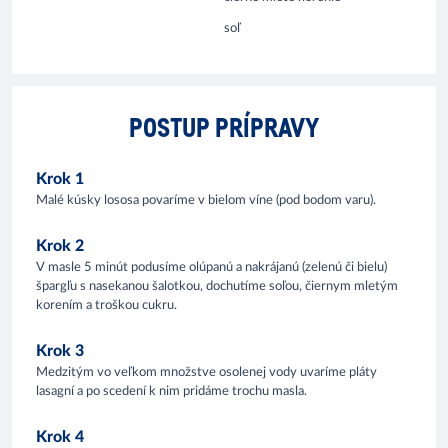
soľ
POSTUP PRÍPRAVY
Krok 1
Malé kúsky lososa povaríme v bielom víne (pod bodom varu).
Krok 2
V masle 5 minút podusíme olúpanú a nakrájanú (zelenú či bielu)
špargľu s nasekanou šalotkou, dochutíme soľou, čiernym mletým
korením a troškou cukru.
Krok 3
Medzitým vo veľkom množstve osolenej vody uvaríme pláty
lasagní a po scedení k nim pridáme trochu masla.
Krok 4