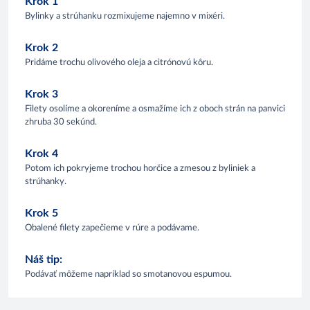
Krok 1
Bylinky a strúhanku rozmixujeme najemno v mixéri.
Krok 2
Pridáme trochu olivového oleja a citrónovú kôru.
Krok 3
Filety osolíme a okoreníme a osmažíme ich z oboch strán na panvici
zhruba 30 sekúnd.
Krok 4
Potom ich pokryjeme trochou horčice a zmesou z byliniek a
strúhanky.
Krok 5
Obalené filety zapečieme v rúre a podávame.
Náš tip:
Podávať môžeme napríklad so smotanovou espumou.