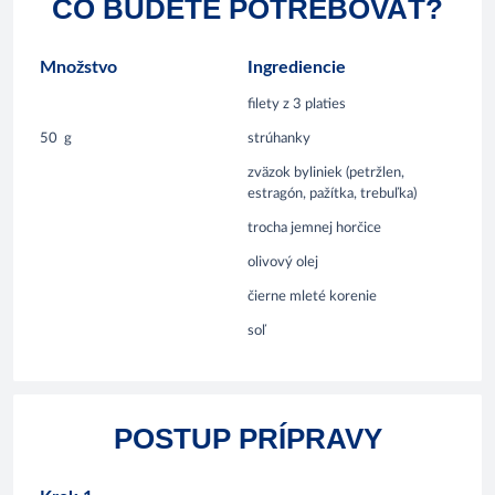
ČO BUDETE POTREBOVAŤ?
Množstvo
Ingrediencie
filety z 3 platies
50
g
strúhanky
zväzok byliniek (petržlen,
estragón, pažítka, trebuľka)
trocha jemnej horčice
olivový olej
čierne mleté korenie
soľ
POSTUP PRÍPRAVY