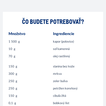
ČO BUDETE POTREBOVAŤ?
Množstvo
Ingrediencie
1 500
g
kapor (polovice)
10
g
soľ kamenná
70
g
olej rastlinný
150
g
slanina bez kože
300
g
mrkva
250
g
zeler buľva
250
g
petržlen koreňový
150
g
cibuľa žltá
0,1
g
bobkový list