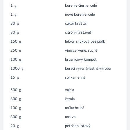
1
g
korenie čierne, celé
1
g
nové korenie, celé
30
g
cukor kryštál
80
g
citrón (na šťavu)
150
g
lekvár slivkový bez jabľk
250
g
víno červené, suché
100
g
brusnicový kompót
1000
g
kurací vývar (vlastná výroba
15
g
soľ kamenná
500
g
vajcia
800
g
žemľa
100
g
múka hrubá
300
g
mrkva
20
g
petržlen listový