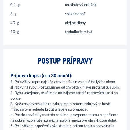
0,1
g
muškátový oriešok
8
g
soľ kamenná
40
g
olej rastlinný
10
g
trebuľka čerstvá
POSTUP PRÍPRAVY
Príprava kapra (cca 30 minút):
1. Polovičky kapra najskôr zbavíme šupín za použitia lyžice alebo
škrabky na ryby. Postupujeme od chvosta k hlave proti rastu šupín.
2. Rybu umyjeme, osušíme a nakrájame pozdĺž rebrových kostí na
porcie.
3. Kožu na povrchu ľahko nakrojíme, v smere rebrových kostí,
mäso sa tým nebude krútiť a lepšie sa prepečie.
4. Porcie zo všetkých strán osolíme, posypeme rascou a opečieme
na dobre rozohriatej panvici a malom množstve oleja (kožou dole).
5. Po krátkom zapečení kože stlmíme príkon tepla a pozvoľna ju