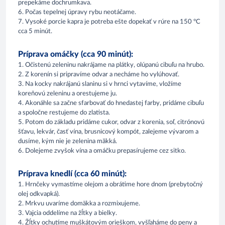
prepekáme dochrumkava.
6. Počas tepelnej úpravy rybu neotáčame.
7. Vysoké porcie kapra je potreba ešte dopekať v rúre na 150 °C
cca 5 minút.
Príprava omáčky (cca 90 minút):
1. Očistenú zeleninu nakrájame na plátky, olúpanú cibuľu na hrubo.
2. Z korenín si pripravíme odvar a necháme ho vylúhovať.
3. Na kocky nakrájanú slaninu si v hrnci vytavíme, vložíme
koreňovú zeleninu a orestujeme ju.
4. Akonáhle sa začne sfarbovať do hnedastej farby, pridáme cibuľu
a spoločne restujeme do zlatista.
5. Potom do základu pridáme cukor, odvar z korenia, soľ, citrónovú
šťavu, lekvár, časť vína, brusnicový kompót, zalejeme vývarom a
dusíme, kým nie je zelenina mäkká.
6. Dolejeme zvyšok vína a omáčku prepasírujeme cez sitko.
Príprava knedlí (cca 60 minút):
1. Hrnčeky vymastíme olejom a obrátime hore dnom (prebytočný
olej odkvapká).
2. Mrkvu uvaríme domäkka a rozmixujeme.
3. Vajcia oddelíme na žĺtky a bielky.
4. Žĺtky ochutíme muškátovým orieškom, vyšľaháme do peny a