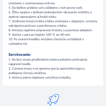
zmiešame s rozmixovanou mrkvou.
5. Do bielkov pridáme soľ a ušľaháme z nich pevný sneh.
6. Žĺtky spojíme s bielkami jednoduchým obracaním metličky a
opatrne zapracujeme aj hrubú múku.
7. Vzniknutú hmotu krátko a ľahko zmiešame s olúpaným, na kocky
nakrájaným pečivom a petržlenovou vňaťou.
8. Hmotou naplníme pripravené hrnčeky a uzavrieme alobalom.
9. Varíme v pare pri teplote 100 °C asi 40 min.
10. Po uvarení knedlíky necháme čiastočne vychladnúť a
vyklopíme ich.
Servírovanie:
1. Na ľavú stranu predhriateho taniera položíme prekrojené,
naparené knedle.
2. Z pravej strany o ne oprieme porciu opečeného kapra a
podlejeme čiernou omáčkou.
3. Hotový pokrm doplníme vetvičkou trebuľky.