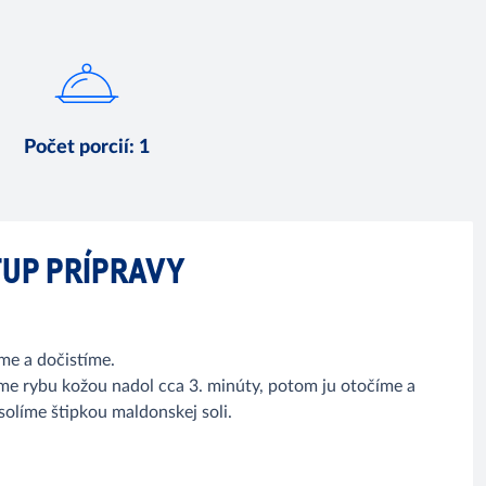
Počet porcií
:
1
UP PRÍPRAVY
me a dočistíme.
me rybu kožou nadol cca 3. minúty, potom ju otočíme a
olíme štipkou maldonskej soli.