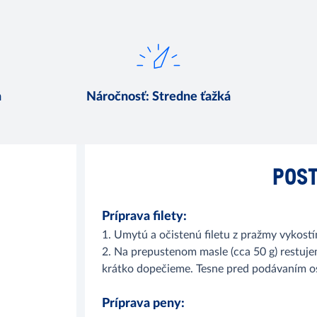
n
Náročnosť
:
Stredne ťažká
POST
Príprava filety:
1. Umytú a očistenú filetu z pražmy vykostí
2. Na prepustenom masle (cca 50 g) restuje
krátko dopečieme. Tesne pred podávaním os
Príprava peny: