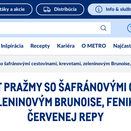
táky a akcie
Distribúcia
Info & služ
Inšpirácia
Recepty
Kariéra
O METRO
Najčast
so šafránovými cestovinami, krevetami, zeleninovým Brunoise,
T PRAŽMY SO ŠAFRÁNOVÝMI 
LENINOVÝM BRUNOISE, FENI
ČERVENEJ REPY