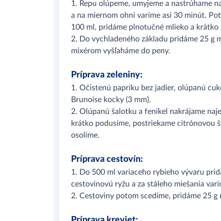
1. Repu olúpeme, umyjeme a nastrúhame na
a na miernom ohni varíme asi 30 minút. Po
100 ml, pridáme plnotučné mlieko a krátko
2. Do vychladeného základu pridáme 25 g m
mixérom vyšľaháme do peny.
Príprava zeleniny:
1. Očistenú papriku bez jadier, olúpanú cu
Brunoise kocky (3 mm).
2. Olúpanú šalotku a fenikel nakrájame na
krátko podusíme, postriekame citrónovou šť
osolíme.
Príprava cestovín:
1. Do 500 ml variaceho rybieho vývaru pri
cestovinovú ryžu a za stáleho miešania varí
2. Cestoviny potom scedíme, pridáme 25 g
Príprava kreviet: