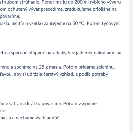
 hrubom strúhadle. Ponoríme ju do 200 ml rybieho vývaru
tom ochutený vývar precedíme, zredukujeme približne na
 povaríme.
asla, lecitín a všetko zahrejeme na 50 °C. Potom tyčovým
ketu a sparené olúpané paradajky bez jadierok nakrájame na
jemno a speníme na 25 g masla. Potom pridáme zeleninu,
avou, aby si udržala čerstvý vzhľad, a podľa potreby
dáme šafran a krátko povaríme. Potom vsypeme
me.
 masla a necháme vychladnúť.