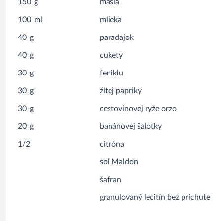
150
g
masla
100
ml
mlieka
40
g
paradajok
40
g
cukety
30
g
feniklu
30
g
žltej papriky
30
g
cestovinovej ryže orzo
20
g
banánovej šalotky
1/2
citróna
soľ Maldon
šafran
granulovaný lecitín bez príchute