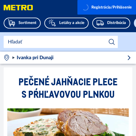
Registrácia/Prihlásenie
Sortiment
Letáky a akcie
Distribúcia
Ivanka pri Dunaji
PEČENÉ JAHŇACIE PLECE
S PŔHĽAVOVOU PLNKOU