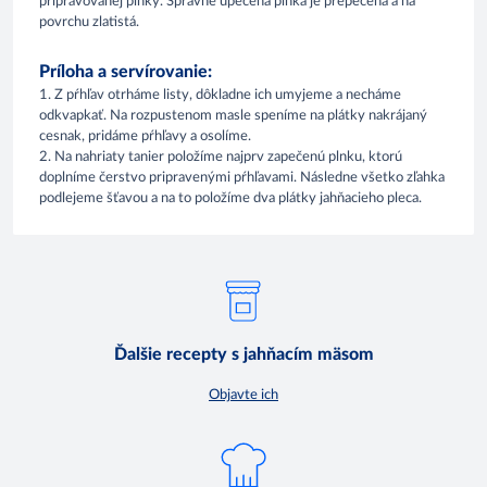
pripravovanej plnky. Správne upečená plnka je prepečená a na
povrchu zlatistá.
Príloha a servírovanie:
1. Z pŕhľav otrháme listy, dôkladne ich umyjeme a necháme
odkvapkať. Na rozpustenom masle speníme na plátky nakrájaný
cesnak, pridáme pŕhľavy a osolíme.
2. Na nahriaty tanier položíme najprv zapečenú plnku, ktorú
doplníme čerstvo pripravenými pŕhľavami. Následne všetko zľahka
podlejeme šťavou a na to položíme dva plátky jahňacieho pleca.
Ďalšie recepty s jahňacím mäsom
Objavte ich