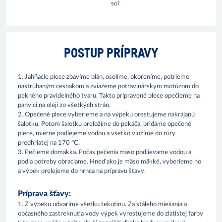
soľ
POSTUP PRÍPRAVY
1. Jahňacie plece zbavíme blán, osolíme, okoreníme, potrieme
nastrúhaným cesnakom a zviažeme potravinárskym motúzom do
pekného pravidelného tvaru. Takto pripravené plece opečieme na
panvici na oleji zo všetkých strán.
2. Opečené plece vyberieme a na výpeku orestujeme nakrájanú
šalotku. Potom šalotku preložíme do pekáča, pridáme opečené
plece, mierne podlejeme vodou a všetko vložíme do rúry
predhriatej na 170 °C.
3. Pečieme domäkka. Počas pečenia mäso podlievame vodou a
podľa potreby obraciame. Hneď ako je mäso mäkké, vyberieme ho
a výpek prelejeme do hrnca na prípravu šťavy.
Príprava šťavy:
1. Z výpeku odvaríme všetku tekutinu. Za stáleho miešania a
občasného zastreknutia vody výpek vyrestujeme do zlatistej farby