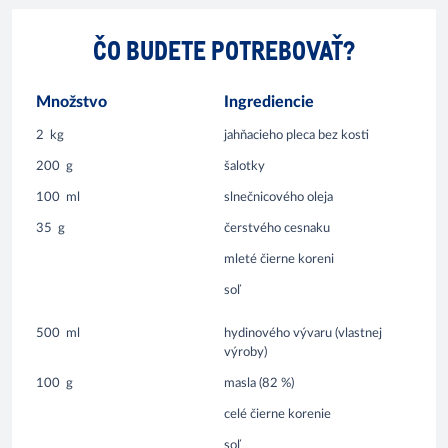
ČO BUDETE POTREBOVAŤ?
Množstvo
Ingrediencie
2
kg
jahňacieho pleca bez kosti
200
g
šalotky
100
ml
slnečnicového oleja
35
g
čerstvého cesnaku
mleté čierne koreni
soľ
500
ml
hydinového vývaru (vlastnej
výroby)
100
g
masla (82 %)
celé čierne korenie
soľ