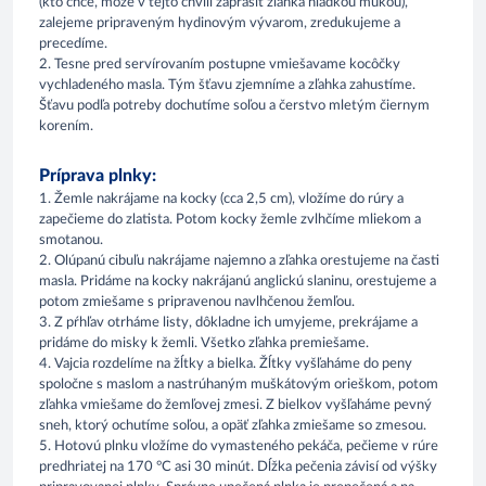
(kto chce, môže v tejto chvíli zaprášiť zľahka hladkou múkou),
zalejeme pripraveným hydinovým vývarom, zredukujeme a
precedíme.
2. Tesne pred servírovaním postupne vmiešavame kocôčky
vychladeného masla. Tým šťavu zjemníme a zľahka zahustíme.
Šťavu podľa potreby dochutíme soľou a čerstvo mletým čiernym
korením.
Príprava plnky:
1. Žemle nakrájame na kocky (cca 2,5 cm), vložíme do rúry a
zapečieme do zlatista. Potom kocky žemle zvlhčíme mliekom a
smotanou.
2. Olúpanú cibuľu nakrájame najemno a zľahka orestujeme na časti
masla. Pridáme na kocky nakrájanú anglickú slaninu, orestujeme a
potom zmiešame s pripravenou navlhčenou žemľou.
3. Z pŕhľav otrháme listy, dôkladne ich umyjeme, prekrájame a
pridáme do misky k žemli. Všetko zľahka premiešame.
4. Vajcia rozdelíme na žĺtky a bielka. Žĺtky vyšľaháme do peny
spoločne s maslom a nastrúhaným muškátovým orieškom, potom
zľahka vmiešame do žemľovej zmesi. Z bielkov vyšľaháme pevný
sneh, ktorý ochutíme soľou, a opäť zľahka zmiešame so zmesou.
5. Hotovú plnku vložíme do vymasteného pekáča, pečieme v rúre
predhriatej na 170 °C asi 30 minút. Dĺžka pečenia závisí od výšky