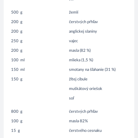
500
g
žemlí
200
g
čerstvých pŕhľav
200
g
anglickej slaniny
250
g
vajec
200
g
masla (82 %)
100
ml
mlieka (1,5 %)
150
ml
smotany na šľahanie (31 %)
150
g
žltej cibule
muškátový oriešok
soľ
800
g
čerstvých pŕhľav
100
g
masla 82%
15
g
čerstvého cesnaku