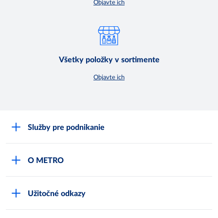
Objavte ich
Všetky položky v sortimente
Objavte ich
Služby pre podnikanie
Môj obchod
O METRO
Karty bezpečnostných údajov
Čo je METRO
METRO platobná karta
Užitočné odkazy
Kariéra
Privátne značky