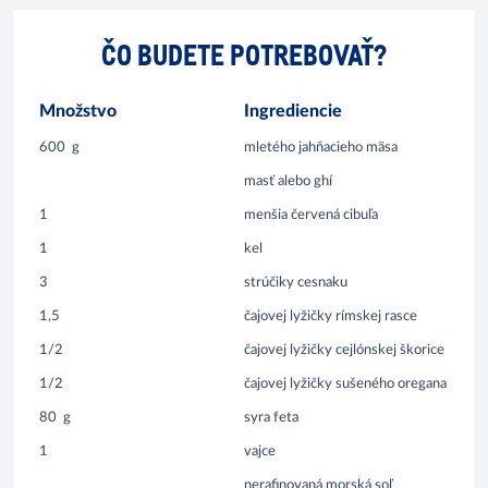
ČO BUDETE POTREBOVAŤ?
Množstvo
Ingrediencie
600
g
mletého jahňacieho mäsa
masť alebo ghí
1
menšia červená cibuľa
1
kel
3
strúčiky cesnaku
1,5
čajovej lyžičky rímskej rasce
1/2
čajovej lyžičky cejlónskej škorice
1/2
čajovej lyžičky sušeného oregana
80
g
syra feta
1
vajce
nerafinovaná morská soľ