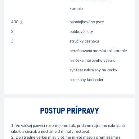
korenie
400
g
paradajkového pyré
2
bobkové listy
3
strúčiky cesnaku
nerafinovaná morská soľ, korenie
hrnčeka mäsového vývaru
syr feta nakrájaný na kocky
nasekaný koriander
POSTUP PRÍPRAVY
1. Vo väčšej panvici rozohrejeme tuk, pridáme najemno nakrájanú
cibuľu a cesnak a necháme 3 minúty restovať.
2. Do stredne veľkej misy vložíme mleté mäso a premiešame s