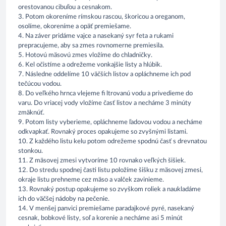
orestovanou cibuľou a cesnakom.
3. Potom okoreníme rímskou rascou, škoricou a oreganom,
osolíme, okoreníme a opäť premiešame.
4. Na záver pridáme vajce a nasekaný syr feta a rukami
prepracujeme, aby sa zmes rovnomerne premiesila.
5. Hotovú mäsovú zmes vložíme do chladničky.
6. Kel očistíme a odrežeme vonkajšie listy a hlúbik.
7. Následne oddelíme 10 väčších listov a opláchneme ich pod
tečúcou vodou.
8. Do veľkého hrnca vlejeme fi ltrovanú vodu a privedieme do
varu. Do vriacej vody vložíme časť listov a necháme 3 minúty
zmäknúť.
9. Potom listy vyberieme, opláchneme ľadovou vodou a necháme
odkvapkať. Rovnaký proces opakujeme so zvyšnými listami.
10. Z každého listu kelu potom odrežeme spodnú časť s drevnatou
stonkou.
11. Z mäsovej zmesi vytvoríme 10 rovnako veľkých šišiek.
12. Do stredu spodnej časti listu položíme šišku z mäsovej zmesi,
okraje listu prehneme cez mäso a valček zavinieme.
13. Rovnaký postup opakujeme so zvyškom roliek a naukladáme
ich do väčšej nádoby na pečenie.
14. V menšej panvici premiešame paradajkové pyré, nasekaný
cesnak, bobkové listy, soľ a korenie a necháme asi 5 minút