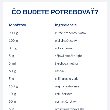
ČO BUDETE POTREBOVAŤ?
Množstvo
Ingrediencie
900
g
kurací stehenný plátok
100
g
olej slnečnicový
0,5
g
soľ kamenná
5
g
sójová omáčka light
5
ml
škrobová múčka
60
g
cesnak
5
g
chilli trochu vody
150
g
olej na restovanie
10
g
chilli čerstvé
50
g
cesnak čerstvý
5
g
omáčka ustricová abc