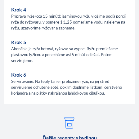
Krok 4
Príprava ryže (cca 15 minút): jasmínovou ryžu vložíme podľa porcií
ryže do ryžovaru, v pomere 1:1,25 odmeriame vodu, nalejeme na
ryžu, uzatvoríme ryžovar a zapneme.
Krok 5
Akonáhle je ryža hotová, ryžovar sa vypne. Ryžu premiešame
plastovou lyžicou a ponecháme asi 5 minút odležať. Potom
servírujeme.
Krok 6
Servírovanie: Na teplý tanier preložíme ryžu, na jej stred
servírujeme ochutené soté, pokrm doplníme lístkami čerstvého
koriandra a na plátky nakrájanou lahôdkovou cibuľkou.
Ďalšie recepty s hydinou