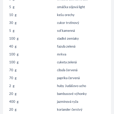
5
g
omáčka sójová light
10
g
kešu orechy
30
g
cukor trstinový
5
g
soľ kamenná
100
g
sladké zemiaky
40
g
fazuľa zelená
100
g
mrkva
100
g
cuketa zelená
70
g
cibuľa červená
70
g
paprika červená
2
g
huby Judášovo ucho
20
g
bambusové výhonky
400
g
jazmínová ryža
20
g
koriander čerstvý