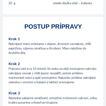
20
g
mladá cibuľka vňať – kolieska
POSTUP PRÍPRAVY
Krok 1
Nakrájané mäso zmiešame s olejom, drveným cesnakom, chilli
papričkou, sójovou omáčkou a škrobom. Mäso naložíme do
druhého dňa.
Krok 2
Príprava soté (cca 10 minút): Vo woku na oleji orestujeme nahrubo
nakrájaný cesnak s chilli (pozor nespáliť), potom pridáme
marinované mäso a opäť orestujeme. Nakoniec pridáme nakrájanú
zeleninu s orechmi a hubami a taktiež orestujeme.
Krok 3
Následne zalejeme omáčkami, ochutíme trstinovým cukrom, soľou,
krátko povaríme a ihneď servírujeme.