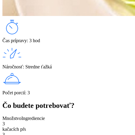
Čas prípravy
:
3 hod
Náročnosť
:
Stredne ťažká
Počet porcií
:
3
Čo budete potrebovať?
Množstvo
Ingrediencie
3
kačacích pŕs
3