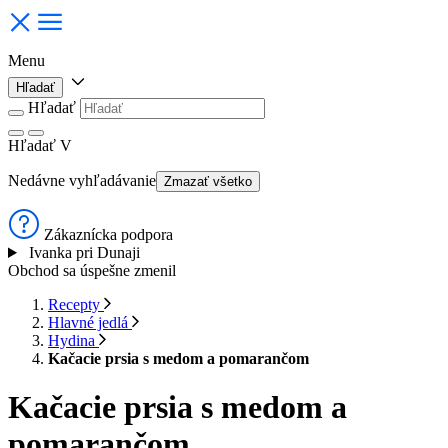
Menu
Hľadať
Hľadať
Hľadať
V
Nedávne vyhľadávanie
Zmazať všetko
Zákaznícka podpora
Ivanka pri Dunaji
Obchod sa úspešne zmenil
Recepty
Hlavné jedlá
Hydina
Kačacie prsia s medom a pomarančom
Kačacie prsia s medom a
pomarančom