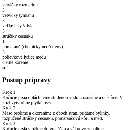
vetvičky rozmarínu
3
vetvičky tymianu
3
veľké listy šalvie
3
strúčiky cesnaku
1
pomaranč (chemicky neošetrený)
3
polievkové lyžice medu
čierne korenie
soľ
Postup prípravy
Krok 1
Kačacie prsia opláchneme studenou vodou, osušíme a očistíme. V
koži vytvoríme plytké rezy.
Krok 2
Mäso osolíme a okoreníme z oboch strán, pridáme bylinky,
rozpučené strúčiky cesnaku, pomarančovú kôru a med.
Krok 3
Kačacie prsia vložíme do vrecúška a vákuovo zabalíme.