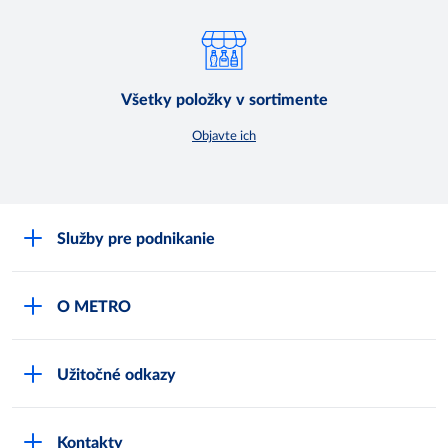
Všetky položky v sortimente
Objavte ich
Služby pre podnikanie
Môj obchod
O METRO
Karty bezpečnostných údajov
Čo je METRO
METRO platobná karta
Užitočné odkazy
Kariéra
Privátne značky
Bonusový program
Kvalita
Track & trace
Kontakty