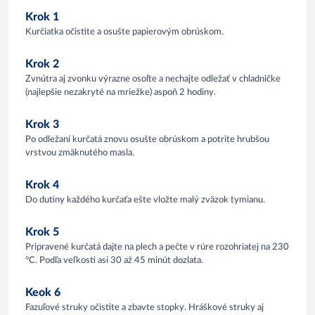
Krok 1
Kurčiatka očistite a osušte papierovým obrúskom.
Krok 2
Zvnútra aj zvonku výrazne osoľte a nechajte odležať v chladničke
(najlepšie nezakryté na mriežke) aspoň 2 hodiny.
Krok 3
Po odležaní kurčatá znovu osušte obrúskom a potrite hrubšou
vrstvou zmäknutého masla.
Krok 4
Do dutiny každého kurčaťa ešte vložte malý zväzok tymianu.
Krok 5
Pripravené kurčatá dajte na plech a pečte v rúre rozohriatej na 230
°C. Podľa veľkosti asi 30 až 45 minút dozlata.
Keok 6
Fazuľové struky očistite a zbavte stopky. Hráškové struky aj