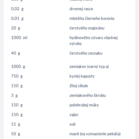
0,02
g
drvenej rasce
0,01
g
mletého čierneho korenia
20
g
čerstvého majoránu
1000
ml
hydinového vývaru vlastnej
výroby
40
g
čerstvého cesnaku
1000
g
zemiakov (varný typ a)
750
g
kyslej kapusty
150
g
žltej cibule
3
g
zemiakového škrobu
150
g
polohrubej múky
150
g
vajec
15
g
soli
50
g
masti (na vymastenie pekáča)