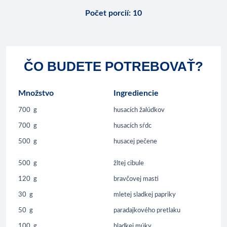
Počet porcií
:
10
ČO BUDETE POTREBOVAŤ?
Množstvo
Ingrediencie
700
g
husacích žalúdkov
700
g
husacích sŕdc
500
g
husacej pečene
500
g
žltej cibule
120
g
bravčovej masti
30
g
mletej sladkej papriky
50
g
paradajkového pretlaku
100
g
hladkej múky