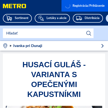
Registrácia/Prihlásenie
Sortiment
Letáky a akcie
Distribúcia
Ivanka pri Dunaji
HUSACÍ GULÁŠ -
VARIANTA S
OPEČENÝMI
KAPUSTNÍKMI