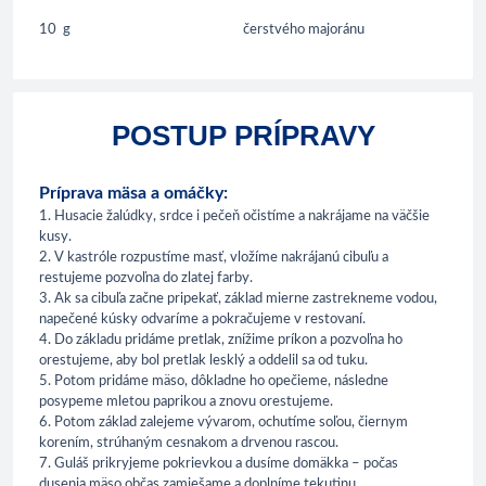
10
g
čerstvého majoránu
POSTUP PRÍPRAVY
Príprava mäsa a omáčky:
1. Husacie žalúdky, srdce i pečeň očistíme a nakrájame na väčšie
kusy.
2. V kastróle rozpustíme masť, vložíme nakrájanú cibuľu a
restujeme pozvoľna do zlatej farby.
3. Ak sa cibuľa začne pripekať, základ mierne zastrekneme vodou,
napečené kúsky odvaríme a pokračujeme v restovaní.
4. Do základu pridáme pretlak, znížime príkon a pozvoľna ho
orestujeme, aby bol pretlak lesklý a oddelil sa od tuku.
5. Potom pridáme mäso, dôkladne ho opečieme, následne
posypeme mletou paprikou a znovu orestujeme.
6. Potom základ zalejeme vývarom, ochutíme soľou, čiernym
korením, strúhaným cesnakom a drvenou rascou.
7. Guláš prikryjeme pokrievkou a dusíme domäkka – počas
dusenia mäso občas zamiešame a doplníme tekutinu.