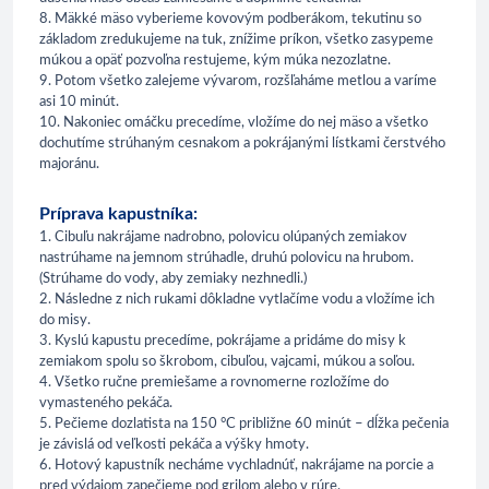
8. Mäkké mäso vyberieme kovovým podberákom, tekutinu so
základom zredukujeme na tuk, znížime príkon, všetko zasypeme
múkou a opäť pozvoľna restujeme, kým múka nezozlatne.
9. Potom všetko zalejeme vývarom, rozšľaháme metlou a varíme
asi 10 minút.
10. Nakoniec omáčku precedíme, vložíme do nej mäso a všetko
dochutíme strúhaným cesnakom a pokrájanými lístkami čerstvého
majoránu.
Príprava kapustníka:
1. Cibuľu nakrájame nadrobno, polovicu olúpaných zemiakov
nastrúhame na jemnom strúhadle, druhú polovicu na hrubom.
(Strúhame do vody, aby zemiaky nezhnedli.)
2. Následne z nich rukami dôkladne vytlačíme vodu a vložíme ich
do misy.
3. Kyslú kapustu precedíme, pokrájame a pridáme do misy k
zemiakom spolu so škrobom, cibuľou, vajcami, múkou a soľou.
4. Všetko ručne premiešame a rovnomerne rozložíme do
vymasteného pekáča.
5. Pečieme dozlatista na 150 °C približne 60 minút – dĺžka pečenia
je závislá od veľkosti pekáča a výšky hmoty.
6. Hotový kapustník necháme vychladnúť, nakrájame na porcie a
pred výdajom zapečieme pod grilom alebo v rúre.