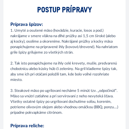
POSTUP PRÍPRAVY
Príprava špízov:
1. Umyté a osušené mäso (hovädzie, kuracie, losos a pod.)
nakrájame v smere vlákna na dlhé prúžky asi 1,5 cm široké (alebo
aj kocky), osolíme a okoreníme. Nakrájané prúžky a kocky mäsa
ponapichujeme na pripravené ihly (kovové/drevené). Na nahriatom
grile špízy grilujeme zo všetkých strán.
2. Tak isto ponapichujeme na ihly celé krevety, mušle, predvarenú
chobotnicu alebo kúsky húb či zeleniny. Na gril kladieme špízy tak,
aby sme ich pri otáčaní položili tam, kde bolo voľné rozohriate
miesto.
3. Steakové mäso po ugrilovaní necháme 5 minút tzv. „odpočinúť“.
Mäso sa vnútri zatiahne a pri servírovaní z neho nevyteká šťava.
Všetky ostatné špízy po urgrilovaní dochutíme soľou, korením,
potrieme olivovým olejom alebo vhodnou omáčkou (BBQ, ponzu....)
prípadne pokvapkáme citrónom.
Príprava reliche: