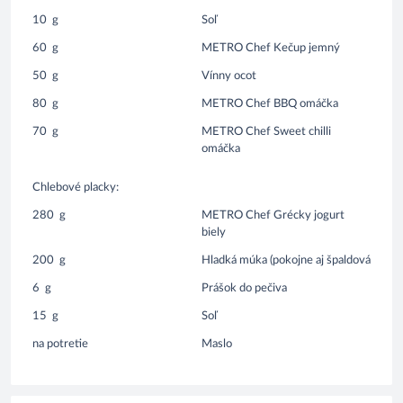
10
g
Soľ
60
g
METRO Chef Kečup jemný
50
g
Vínny ocot
80
g
METRO Chef BBQ omáčka
70
g
METRO Chef Sweet chilli
omáčka
Chlebové placky:
280
g
METRO Chef Grécky jogurt
biely
200
g
Hladká múka (pokojne aj špaldová
6
g
Prášok do pečiva
15
g
Soľ
na potretie
Maslo