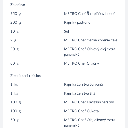
Zelenina:
250
g
METRO Chef Šampiňóny hnedé
200
g
Papriky padrone
10
g
Soľ
2
g
METRO Chef čierne korenie celé
50
g
METRO Chef Olivový olej extra
panenský
80
g
METRO Chef Citróny
Zeleninový reliche:
1
ks
Paprika čerstvá červená
1
ks
Paprika čerstvá žltá
100
g
METRO Chef Baklažán čerstvý
100
g
METRO Chef Cuketa
50
g
METRO Chef Olej olivový extra
panenský