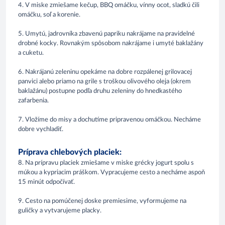
4. V miske zmiešame kečup, BBQ omáčku, vínny ocot, sladkú čili
omáčku, soľ a korenie.
5. Umytú, jadrovníka zbavenú papriku nakrájame na pravidelné
drobné kocky. Rovnakým spôsobom nakrájame i umyté baklažány
a cuketu.
6. Nakrájanú zeleninu opekáme na dobre rozpálenej grilovacej
panvici alebo priamo na grile s troškou olivového oleja (okrem
baklažánu) postupne podľa druhu zeleniny do hnedkastého
zafarbenia.
7. Vložíme do misy a dochutíme pripravenou omáčkou. Necháme
dobre vychladiť.
Príprava chlebových placiek:
8. Na prípravu placiek zmiešame v miske grécky jogurt spolu s
múkou a kypriacim práškom. Vypracujeme cesto a necháme aspoň
15 minút odpočívať.
9. Cesto na pomúčenej doske premiesime, vyformujeme na
guličky a vytvarujeme placky.