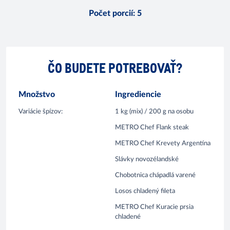
Počet porcií
:
5
ČO BUDETE POTREBOVAŤ?
Množstvo
Ingrediencie
Variácie špízov:
1 kg (mix) / 200 g na osobu
METRO Chef Flank steak
METRO Chef Krevety Argentína
Slávky novozélandské
Chobotnica chápadlá varené
Losos chladený fileta
METRO Chef Kuracie prsia
chladené