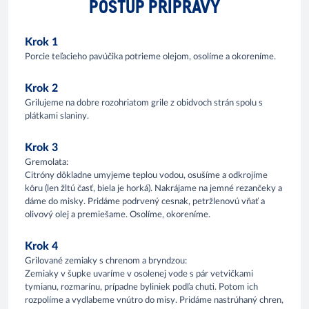
POSTUP PRÍPRAVY
Krok 1
Porcie teľacieho pavúčika potrieme olejom, osolíme a okoreníme.
Krok 2
Grilujeme na dobre rozohriatom grile z obidvoch strán spolu s
plátkami slaniny.
Krok 3
Gremolata:
Citróny dôkladne umyjeme teplou vodou, osušíme a odkrojíme
kôru (len žltú časť, biela je horká). Nakrájame na jemné rezančeky a
dáme do misky. Pridáme podrvený cesnak, petržlenovú vňať a
olivový olej a premiešame. Osolíme, okoreníme.
Krok 4
Grilované zemiaky s chrenom a bryndzou:
Zemiaky v šupke uvaríme v osolenej vode s pár vetvičkami
tymianu, rozmarínu, prípadne byliniek podľa chuti. Potom ich
rozpolíme a vydlabeme vnútro do misy. Pridáme nastrúhaný chren,