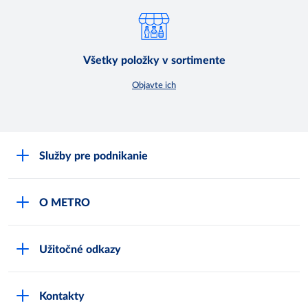
Všetky položky v sortimente
Objavte ich
Služby pre podnikanie
Môj obchod
O METRO
Karty bezpečnostných údajov
Čo je METRO
METRO platobná karta
Užitočné odkazy
Kariéra
Privátne značky
Bonusový program
Kvalita
Track & trace
Kontakty