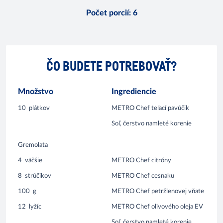
Počet porcií
:
6
ČO BUDETE POTREBOVAŤ?
Množstvo
Ingrediencie
10
plátkov
METRO Chef teľací pavúčik
Soľ, čerstvo namleté korenie
Gremolata
4
väčšie
METRO Chef citróny
8
strúčikov
METRO Chef cesnaku
100
g
METRO Chef petržlenovej vňate
12
lyžíc
METRO Chef olivového oleja EV
Soľ, čerstvo namleté korenie