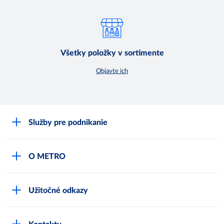
Všetky položky v sortimente
Objavte ich
Služby pre podnikanie
Môj obchod
O METRO
Karty bezpečnostných údajov
Čo je METRO
METRO platobná karta
Užitočné odkazy
Kariéra
Privátne značky
Bonusový program
Kvalita
Track & trace