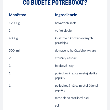
ČO BUDETE POTREBOVAŤ?
Množstvo
Ingrediencie
1200
g
hovädzích líčok
3
veľké cibule
400
g
kvalitných konzervovaných
paradajok
500
ml
domáceho hovädzieho vývaru
2
strúčiky cesnaku
3
bobkové listy
1
polievková lyžica mletej sladkej
papriky
1
polievková lyžica mletej údenej
papriky
masť alebo rostlinný olej
soľ