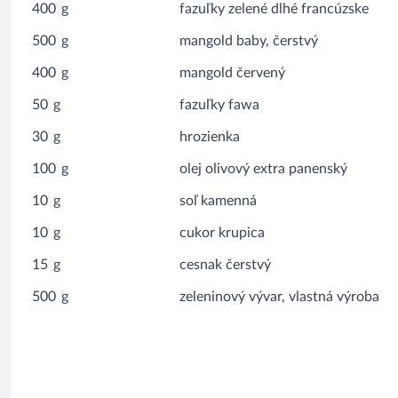
400
g
fazuľky zelené dlhé francúzske
500
g
mangold baby, čerstvý
400
g
mangold červený
50
g
fazuľky fawa
30
g
hrozienka
100
g
olej olivový extra panenský
10
g
soľ kamenná
10
g
cukor krupica
15
g
cesnak čerstvý
500
g
zeleninový vývar, vlastná výroba