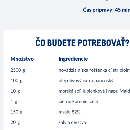
Čas prípravy
:
45 mi
ČO BUDETE POTREBOVAŤ?
Množstvo
Ingrediencie
2500
g
hovädzia nízka roštenka c( striploin
100
g
olej olivový extra panenský
10
g
morská soľ, lupienková ( napr. Mal
1
g
čierne korenie, celé
150
g
maslo 82%
20
g
šalvia čerstvá