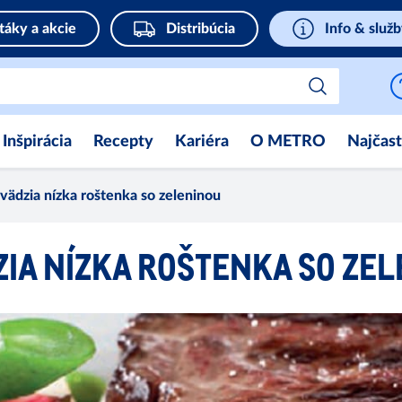
táky a akcie
Distribúcia
Info & služ
Inšpirácia
Recepty
Kariéra
O METRO
Najčast
vädzia nízka roštenka so zeleninou
IA NÍZKA ROŠTENKA SO ZE