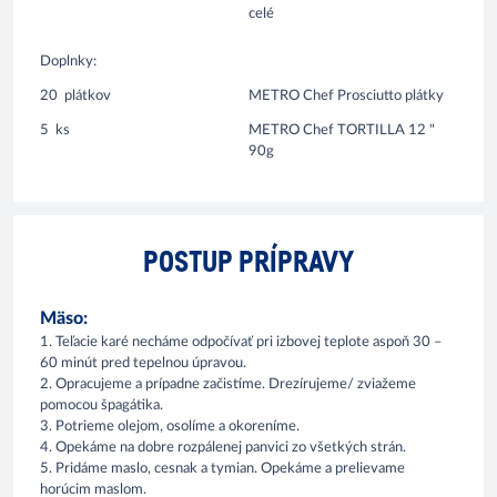
celé
Doplnky:
20
plátkov
METRO Chef Prosciutto plátky
5
ks
METRO Chef TORTILLA 12 "
90g
POSTUP PRÍPRAVY
Mäso:
1. Teľacie karé necháme odpočívať pri izbovej teplote aspoň 30 –
60 minút pred tepelnou úpravou.
2. Opracujeme a prípadne začistíme. Drezírujeme/ zviažeme
pomocou špagátika.
3. Potrieme olejom, osolíme a okoreníme.
4. Opekáme na dobre rozpálenej panvici zo všetkých strán.
5. Pridáme maslo, cesnak a tymian. Opekáme a prelievame
horúcim maslom.