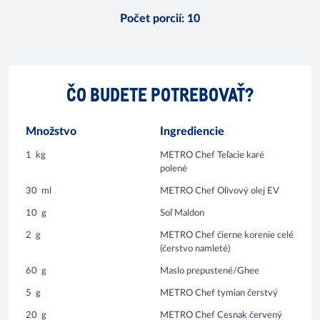
Počet porcií
:
10
ČO BUDETE POTREBOVAŤ?
Množstvo
Ingrediencie
1
kg
METRO Chef Teľacie karé
polené
30
ml
METRO Chef Olivový olej EV
10
g
Soľ Maldon
2
g
METRO Chef čierne korenie celé
(čerstvo namleté)
60
g
Maslo prepustené/Ghee
5
g
METRO Chef tymian čerstvý
20
g
METRO Chef Cesnak červený