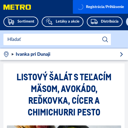
Registrácia/Prihlásenie
Sortiment
Letáky a akcie
Distribúcia
Ivanka pri Dunaji
LISTOVÝ ŠALÁT S TEĽACÍM
MÄSOM, AVOKÁDO,
REĎKOVKA, CÍCER A
CHIMICHURRI PESTO