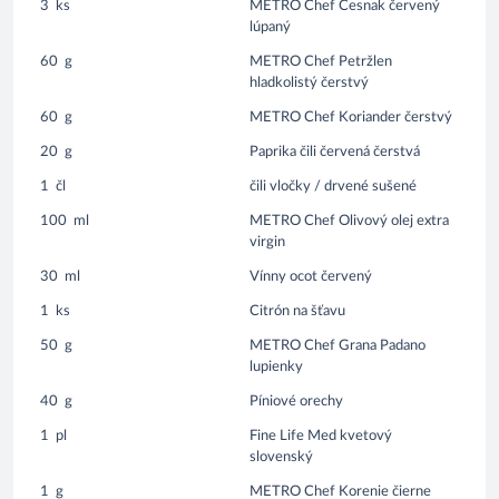
3
ks
METRO Chef Cesnak červený
lúpaný
60
g
METRO Chef Petržlen
hladkolistý čerstvý
60
g
METRO Chef Koriander čerstvý
20
g
Paprika čili červená čerstvá
1
čl
čili vločky / drvené sušené
100
ml
METRO Chef Olivový olej extra
virgin
30
ml
Vínny ocot červený
1
ks
Citrón na šťavu
50
g
METRO Chef Grana Padano
lupienky
40
g
Píniové orechy
1
pl
Fine Life Med kvetový
slovenský
1
g
METRO Chef Korenie čierne