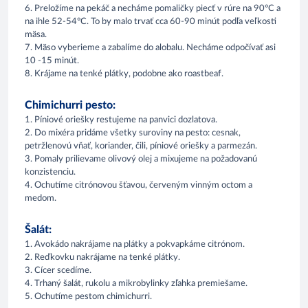
6. Preložíme na pekáč a necháme pomaličky piecť v rúre na 90°C a
na ihle 52-54°C. To by malo trvať cca 60-90 minút podľa veľkosti
mäsa.
7. Mäso vyberieme a zabalíme do alobalu. Necháme odpočívať asi
10 -15 minút.
8. Krájame na tenké plátky, podobne ako roastbeaf.
Chimichurri pesto:
1. Píniové oriešky restujeme na panvici dozlatova.
2. Do mixéra pridáme všetky suroviny na pesto: cesnak,
petržlenovú vňať, koriander, čili, píniové oriešky a parmezán.
3. Pomaly prilievame olivový olej a mixujeme na požadovanú
konzistenciu.
4. Ochutíme citrónovou šťavou, červeným vinným octom a
medom.
Šalát:
1. Avokádo nakrájame na plátky a pokvapkáme citrónom.
2. Reďkovku nakrájame na tenké plátky.
3. Cícer scedíme.
4. Trhaný šalát, rukolu a mikrobylinky zľahka premiešame.
5. Ochutíme pestom chimichurri.