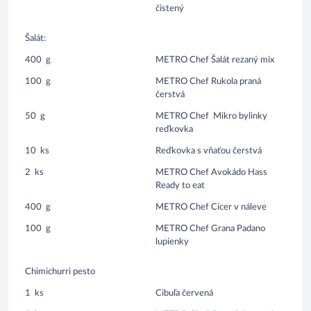
čistený
Šalát:
400
g
METRO Chef Šalát rezaný mix
100
g
METRO Chef Rukola praná
čerstvá
50
g
METRO Chef Mikro bylinky
reďkovka
10
ks
Reďkovka s vňaťou čerstvá
2
ks
METRO Chef Avokádo Hass
Ready to eat
400
g
METRO Chef Cícer v náleve
100
g
METRO Chef Grana Padano
lupienky
Chimichurri pesto
1
ks
Cibuľa červená