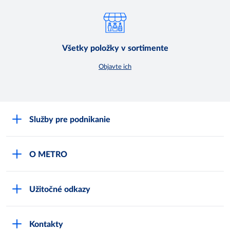
Všetky položky v sortimente
Objavte ich
Služby pre podnikanie
Môj obchod
O METRO
Karty bezpečnostných údajov
Čo je METRO
METRO platobná karta
Užitočné odkazy
Kariéra
Privátne značky
Bonusový program
Kvalita
Track & trace
Kontakty