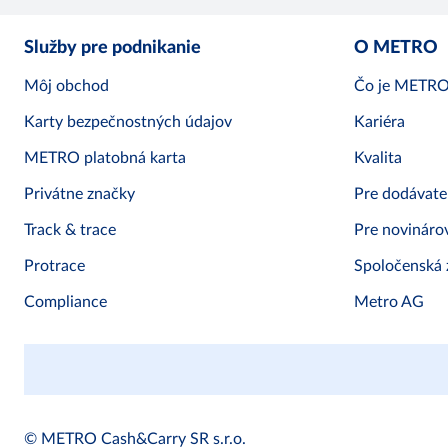
Služby pre podnikanie
O METRO
Môj obchod
Čo je METR
Karty bezpečnostných údajov
Kariéra
METRO platobná karta
Kvalita
Privátne značky
Pre dodávate
Track & trace
Pre novináro
Protrace
Spoločenská
Compliance
Metro AG
© METRO Cash&Carry SR s.r.o.