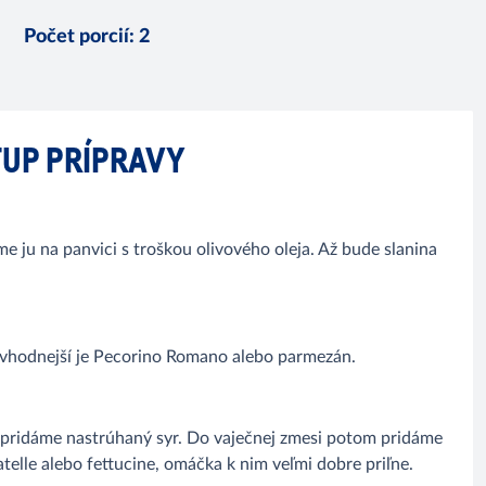
Počet porcií
:
2
UP PRÍPRAVY
e ju na panvici s troškou olivového oleja. Až bude slanina
jvhodnejší je Pecorino Romano alebo parmezán.
h pridáme nastrúhaný syr. Do vaječnej zmesi potom pridáme
atelle alebo fettucine, omáčka k nim veľmi dobre priľne.