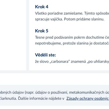
Krok 4
Všetko poriadne zamiešame. Týmto spôsobo
spracuje vajíčka. Potom pridáme slaninu.
Krok 5
Tesne pred podávaním pokrm dochutíme če
nepotrebujeme, pretože slanina je dostatoč
Věděli ste:
že slovo „carbonara“ znamená „po uhliarsky
bných údajov (napr. údajov o používaní, metakomunikačných úda
arknutia. Ďalšie informácie nájdete v
Zásady ochrany osobný