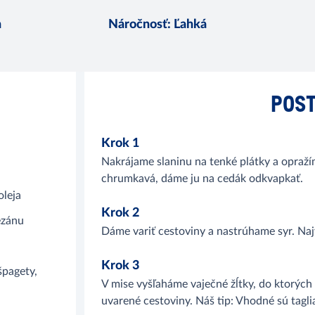
n
Náročnosť
:
Ľahká
POST
Krok 1
Nakrájame slaninu na tenké plátky a opražím
chrumkavá, dáme ju na cedák odkvapkať.
oleja
Krok 2
ezánu
Dáme variť cestoviny a nastrúhame syr. Na
Krok 3
špagety,
V mise vyšľaháme vaječné žĺtky, do ktorýc
uvarené cestoviny. Náš tip: Vhodné sú tagli