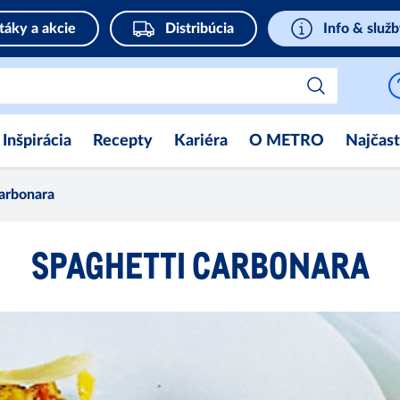
táky a akcie
Distribúcia
Info & služ
Inšpirácia
Recepty
Kariéra
O METRO
Najčast
carbonara
SPAGHETTI CARBONARA