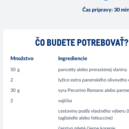
Čas prípravy
:
30 mi
ČO BUDETE POTREBOVAŤ?
Množstvo
Ingrediencie
50
g
pancetty alebo prerastenej slaniny
2
lyžice extra panenského olivového 
30
g
syra Pecorino Romano alebo parm
2
vajíčka
cestoviny podľa vlastného výberu (
tagliatelle alebo fettuccine)
čerstvo mleté čierne korenie