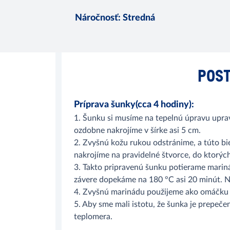
Náročnosť
:
Stredná
POST
Príprava šunky(cca 4 hodiny):
1. Šunku si musíme na tepelnú úpravu uprav
ozdobne nakrojíme v šírke asi 5 cm.
2. Zvyšnú kožu rukou odstránime, a túto b
nakrojíme na pravidelné štvorce, do ktorýc
3. Takto pripravenú šunku potierame marin
závere dopekáme na 180 °C asi 20 minút. Na
4. Zvyšnú marinádu použijeme ako omáčku p
5. Aby sme mali istotu, že šunka je prepeče
teplomera.