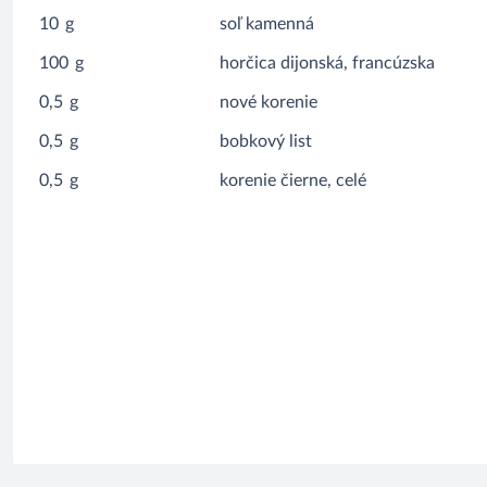
10
g
soľ kamenná
100
g
horčica dijonská, francúzska
0,5
g
nové korenie
0,5
g
bobkový list
0,5
g
korenie čierne, celé