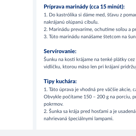
Príprava marinády (cca 15 minút):
1. Do kastrólika si dáme med, šťavu z pom
nakrájanú olúpanú cibuľu.
2. Marinádu prevaríme, ochutíme soľou a p
3. Túto marinádu nanášame štetcom na šunk
Servírovanie:
Šunku na kosti krájame na tenké plátky cez
vidličku, ktorou mäso len pri krájaní pridrž
Tipy kuchára:
1. Táto úprava je vhodná pre väčšie akcie, c
Obvykle počítame 150 – 200 g na porciu, p
pokrmov.
2. Šunka sa krája pred hosťami a je usadená
nahrievaná špeciálnymi lampami.