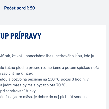
Počet porcií
:
50
UP PRÍPRAVY
iť tak, že kožu ponecháme iba u bedrového kĺbu, kde ju
ielu tučnú plochu presne rozmeriame a potom špičkou noža
h zapicháme klinček.
ádou a pozvoľna pečieme na 150 °C počas 3 hodín, v
 jadre mäsa by mala byť teplota 70 °C.
ri servírovaní šunky.
ná až na jadro mäsa, je dobré do nej pichnúť sondu z