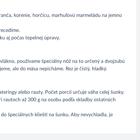
aranča, korenie, horčicu, marhuľovú marmeládu na jemno
recedíme.
u aj počas tepelnej úpravy.
 vlákno, používame špeciálny nôž na to určený a dvojzubú
ujeme, ale do mäsa nepicháme. Rez je čistý, hladký.
ateringy alebo rauty. Počet porcií určuje váha celej šunky.
ri rautoch až 300 g na osobu podľa skladby ostatných
 do špeciálnych klieští na šunku. Aby nevychladla, je