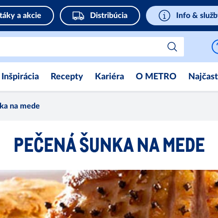
táky a akcie
Distribúcia
Info & služ
Inšpirácia
Recepty
Kariéra
O METRO
Najčast
ka na mede
PEČENÁ ŠUNKA NA MEDE