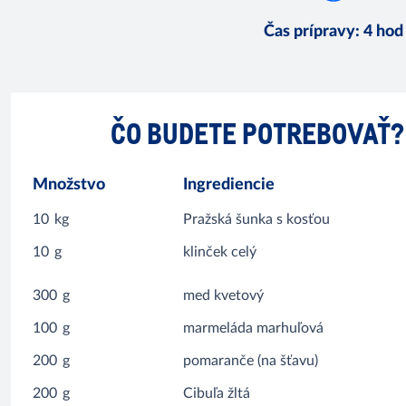
Čas prípravy
:
4 hod
ČO BUDETE POTREBOVAŤ?
Množstvo
Ingrediencie
10
kg
Pražská šunka s kosťou
10
g
klinček celý
300
g
med kvetový
100
g
marmeláda marhuľová
200
g
pomaranče (na šťavu)
200
g
Cibuľa žltá