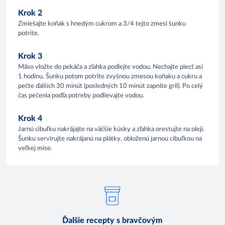
Krok 2
Zmiešajte koňak s hnedým cukrom a 3/4 tejto zmesi šunku
potrite.
Krok 3
Mäso vložte do pekáča a zľahka podlejte vodou. Nechajte piecť asi
1 hodinu. Šunku potom potrite zvyšnou zmesou koňaku a cukru a
pečte ďalších 30 minút (posledných 10 minút zapnite gril). Po celý
čas pečenia podľa potreby podlievajte vodou.
Krok 4
Jarnú cibuľku nakrájajte na väčšie kúsky a zľahka orestujte na oleji.
Šunku servírujte nakrájanú na plátky, obloženú jarnou cibuľkou na
veľkej mise.
Ďalšie recepty s bravčovým