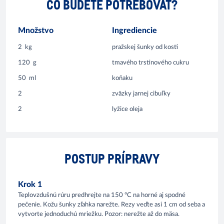
ČO BUDETE POTREBOVAŤ?
Množstvo
Ingrediencie
2
kg
pražskej šunky od kosti
120
g
tmavého trstinového cukru
50
ml
koňaku
2
zväzky jarnej cibuľky
2
lyžice oleja
POSTUP PRÍPRAVY
Krok 1
Teplovzdušnú rúru predhrejte na 150 °C na horné aj spodné
pečenie. Kožu šunky zľahka narežte. Rezy veďte asi 1 cm od seba a
vytvorte jednoduchú mriežku. Pozor: nerežte až do mäsa.