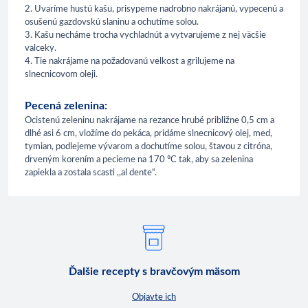
2. Uvaríme hustú kašu, prisypeme nadrobno nakrájanú, vypecenú a
osušenú gazdovskú slaninu a ochutíme solou.
3. Kašu necháme trocha vychladnút a vytvarujeme z nej väcšie
valceky.
4. Tie nakrájame na požadovanú velkost a grilujeme na
slnecnicovom oleji.
Pecená zelenina:
Ocistenú zeleninu nakrájame na rezance hrubé približne 0,5 cm a
dlhé asi 6 cm, vložíme do pekáca, pridáme slnecnicový olej, med,
tymian, podlejeme vývarom a dochutíme solou, štavou z citróna,
drveným korením a pecieme na 170 ºC tak, aby sa zelenina
zapiekla a zostala scasti ,,al dente“.
Ďalšie recepty s bravčovým mäsom
Objavte ich