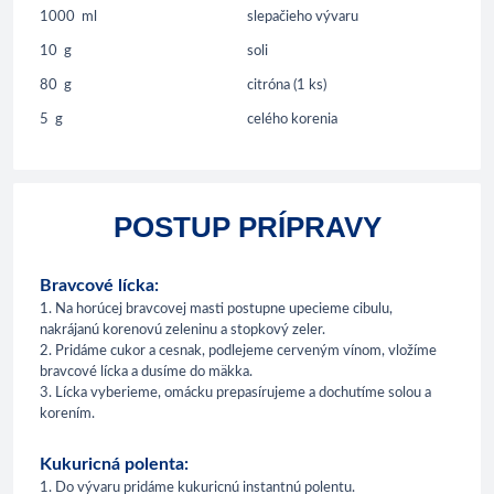
1000
ml
slepačieho vývaru
10
g
soli
80
g
citróna (1 ks)
5
g
celého korenia
POSTUP PRÍPRAVY
Bravcové lícka:
1. Na horúcej bravcovej masti postupne upecieme cibulu,
nakrájanú korenovú zeleninu a stopkový zeler.
2. Pridáme cukor a cesnak, podlejeme cerveným vínom, vložíme
bravcové lícka a dusíme do mäkka.
3. Lícka vyberieme, omácku prepasírujeme a dochutíme solou a
korením.
Kukuricná polenta:
1. Do vývaru pridáme kukuricnú instantnú polentu.