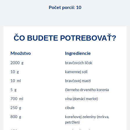
Počet porcií
:
10
ČO BUDETE POTREBOVAŤ?
Množstvo
Ingrediencie
2000
g
bravčových líčok
10
g
kamennej soli
10
ml
bravčovej masti
5
g
čierneho drveného korenia
700
ml
vína (domácí merlot)
250
g
cibule
800
g
koreňovej zeleniny (mrkva,
petržlen)