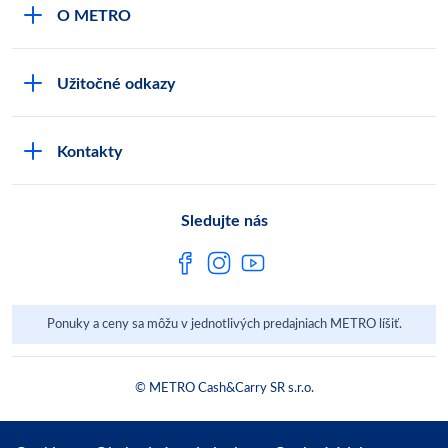
O METRO
Karty bezpečnostných údajov
Čo je METRO
METRO platobná karta
Užitočné odkazy
Kariéra
Privátne značky
Bonusový program
Kvalita
Track & trace
Kontakty
Licencia na predaj liehu
Pre dodávateľov
Protrace
Najčastejšie otázky
Pre novinárov
Compliance
Sledujte nás
Spoločenská zodpovednosť
Metro AG
Ponuky a ceny sa môžu v jednotlivých predajniach METRO líšiť.
© METRO Cash&Carry SR s.r.o.