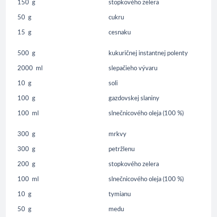
150
g
stopkového zelera
50
g
cukru
15
g
cesnaku
500
g
kukuričnej instantnej polenty
2000
ml
slepačieho vývaru
10
g
soli
100
g
gazdovskej slaniny
100
ml
slnečnicového oleja (100 %)
300
g
mrkvy
300
g
petržlenu
200
g
stopkového zelera
100
ml
slnečnicového oleja (100 %)
10
g
tymianu
50
g
medu