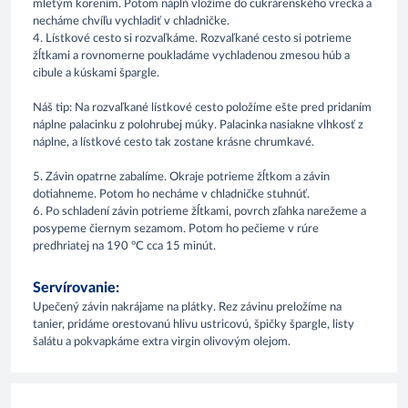
mletým korením. Potom náplň vložíme do cukrárenského vrecka a
necháme chvíľu vychladiť v chladničke.
4. Lístkové cesto si rozvaľkáme. Rozvaľkané cesto si potrieme
žĺtkami a rovnomerne poukladáme vychladenou zmesou húb a
cibule a kúskami špargle.
Náš tip: Na rozvaľkané lístkové cesto položíme ešte pred pridaním
náplne palacinku z polohrubej múky. Palacinka nasiakne vlhkosť z
náplne, a lístkové cesto tak zostane krásne chrumkavé.
5. Závin opatrne zabalíme. Okraje potrieme žĺtkom a závin
dotiahneme. Potom ho necháme v chladničke stuhnúť.
6. Po schladení závin potrieme žĺtkami, povrch zľahka narežeme a
posypeme čiernym sezamom. Potom ho pečieme v rúre
predhriatej na 190 °C cca 15 minút.
Servírovanie:
Upečený závin nakrájame na plátky. Rez závinu preložíme na
tanier, pridáme orestovanú hlivu ustricovú, špičky špargle, listy
šalátu a pokvapkáme extra virgin olivovým olejom.