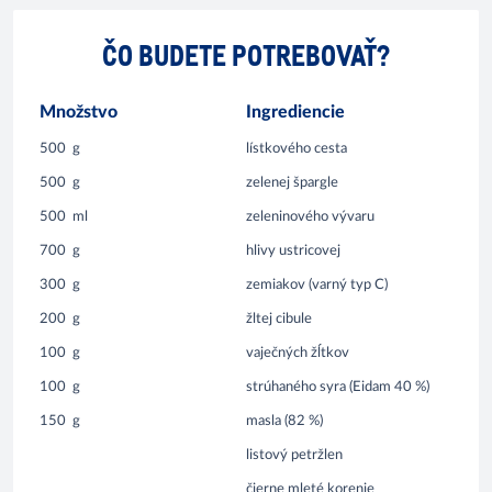
ČO BUDETE POTREBOVAŤ?
Množstvo
Ingrediencie
500
g
lístkového cesta
500
g
zelenej špargle
500
ml
zeleninového vývaru
700
g
hlivy ustricovej
300
g
zemiakov (varný typ C)
200
g
žltej cibule
100
g
vaječných žĺtkov
100
g
strúhaného syra (Eidam 40 %)
150
g
masla (82 %)
listový petržlen
čierne mleté korenie