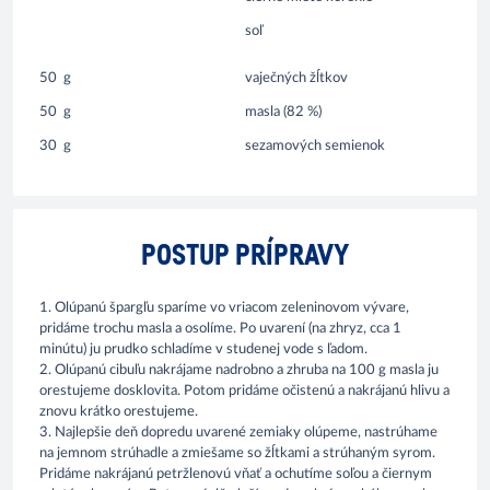
soľ
50
g
vaječných žĺtkov
50
g
masla (82 %)
30
g
sezamových semienok
POSTUP PRÍPRAVY
1. Olúpanú špargľu sparíme vo vriacom zeleninovom vývare,
pridáme trochu masla a osolíme. Po uvarení (na zhryz, cca 1
minútu) ju prudko schladíme v studenej vode s ľadom.
2. Olúpanú cibuľu nakrájame nadrobno a zhruba na 100 g masla ju
orestujeme dosklovita. Potom pridáme očistenú a nakrájanú hlivu a
znovu krátko orestujeme.
3. Najlepšie deň dopredu uvarené zemiaky olúpeme, nastrúhame
na jemnom strúhadle a zmiešame so žĺtkami a strúhaným syrom.
Pridáme nakrájanú petržlenovú vňať a ochutíme soľou a čiernym