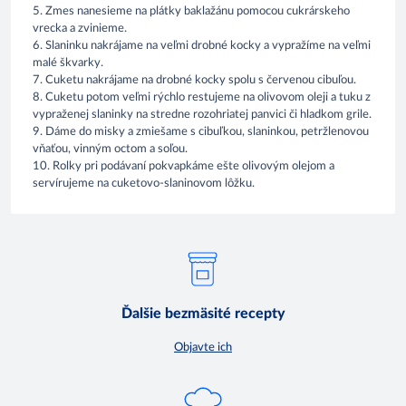
5. Zmes nanesieme na plátky baklažánu pomocou cukrárskeho
vrecka a zvinieme.
6. Slaninku nakrájame na veľmi drobné kocky a vypražíme na veľmi
malé škvarky.
7. Cuketu nakrájame na drobné kocky spolu s červenou cibuľou.
8. Cuketu potom veľmi rýchlo restujeme na olivovom oleji a tuku z
vypraženej slaninky na stredne rozohriatej panvici či hladkom grile.
9. Dáme do misky a zmiešame s cibuľkou, slaninkou, petržlenovou
vňaťou, vinným octom a soľou.
10. Rolky pri podávaní pokvapkáme ešte olivovým olejom a
servírujeme na cuketovo-slaninovom lôžku.
Ďalšie bezmäsité recepty
Objavte ich