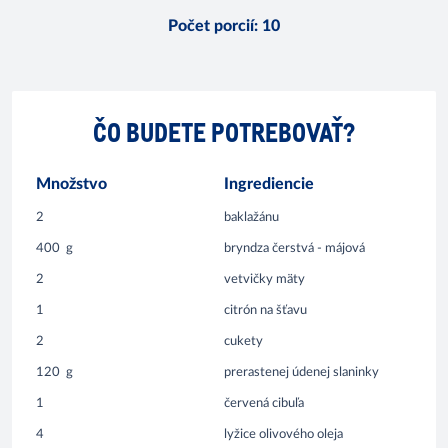
Počet porcií
:
10
ČO BUDETE POTREBOVAŤ?
Množstvo
Ingrediencie
2
baklažánu
400
g
bryndza čerstvá - májová
2
vetvičky mäty
1
citrón na šťavu
2
cukety
120
g
prerastenej údenej slaninky
1
červená cibuľa
4
lyžice olivového oleja