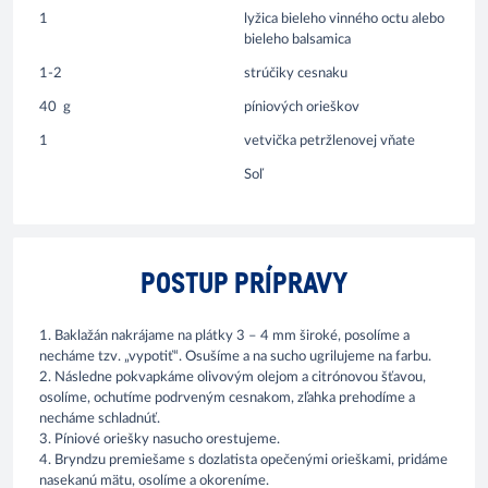
1
lyžica bieleho vinného octu alebo
bieleho balsamica
1-2
strúčiky cesnaku
40
g
píniových orieškov
1
vetvička petržlenovej vňate
Soľ
POSTUP PRÍPRAVY
1. Baklažán nakrájame na plátky 3 – 4 mm široké, posolíme a
necháme tzv. „vypotiť“. Osušíme a na sucho ugrilujeme na farbu.
2. Následne pokvapkáme olivovým olejom a citrónovou šťavou,
osolíme, ochutíme podrveným cesnakom, zľahka prehodíme a
necháme schladnúť.
3. Píniové oriešky nasucho orestujeme.
4. Bryndzu premiešame s dozlatista opečenými orieškami, pridáme
nasekanú mätu, osolíme a okoreníme.