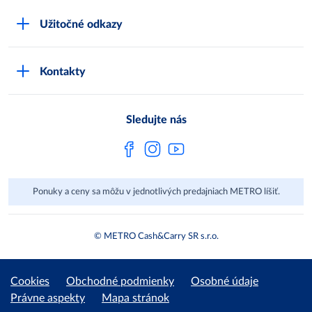
Čo je METRO
METRO platobná karta
Užitočné odkazy
Kariéra
Privátne značky
Bonusový program
Kvalita
Track & trace
Kontakty
Licencia na predaj liehu
Pre dodávateľov
Protrace
Najčastejšie otázky
Pre novinárov
Compliance
Sledujte nás
Spoločenská zodpovednosť
Metro AG
Ponuky a ceny sa môžu v jednotlivých predajniach METRO líšiť.
© METRO Cash&Carry SR s.r.o.
Cookies
Obchodné podmienky
Osobné údaje
Právne aspekty
Mapa stránok