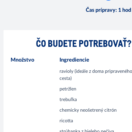
Čas prípravy
:
1 hod
ČO BUDETE POTREBOVAŤ?
Množstvo
Ingrediencie
ravioly (ideále z doma pripravenéh
cesta)
petržlen
trebuľka
chemicky neošetrený citrón
ricotta
strúhanka z bieleho pečiva