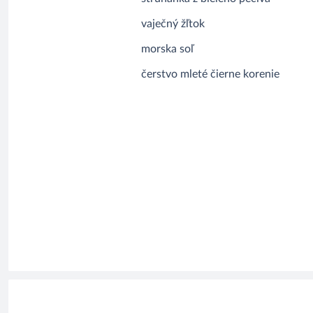
vaječný žľtok
morska soľ
čerstvo mleté čierne korenie