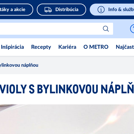
táky a akcie
Distribúcia
Info & služ
Inšpirácia
Recepty
Kariéra
O METRO
Najčast
bylinkovou náplňou
VIOLY S BYLINKOVOU NÁPL