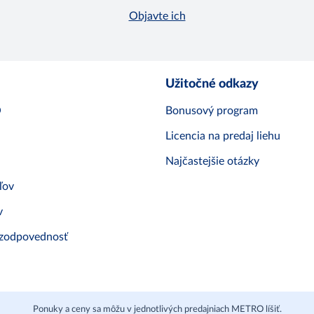
Objavte ich
Užitočné odkazy
O
Bonusový program
Licencia na predaj liehu
Najčastejšie otázky
ľov
v
 zodpovednosť
Ponuky a ceny sa môžu v jednotlivých predajniach METRO líšiť.