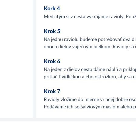
Kork 4
Medzitým si z cesta vykrájame ravioly. Pou
Krok 5
Na jednu raviolu budeme potrebovať dva die
oboch dielov vaječným bielkom. Ravioly sa
Krok 6
Na jeden z dielov cesta dáme náplň a prik
pritlačiť vidličkou alebo ostrôžkou, aby sa 
Krok 7
Ravioly vložíme do mierne vriacej dobre osol
Podávame ich so šalviovým maslom alebo 