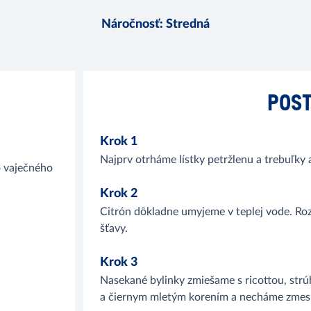
Náročnosť
:
Stredná
POST
Krok 1
Najprv otrháme lístky petržlenu a trebuľky
o vaječného
Krok 2
Citrón dôkladne umyjeme v teplej vode. Rozk
šťavy.
Krok 3
Nasekané bylinky zmiešame s ricottou, str
a čiernym mletým korením a necháme zmes 