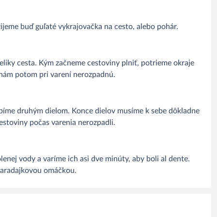
žijeme buď guľaté vykrajovačka na cesto, alebo pohár.
liky cesta. Kým začneme cestoviny plniť, potrieme okraje
 nám potom pri varení nerozpadnú.
lopíme druhým dielom. Konce dielov musíme k sebe dôkladne
cestoviny počas varenia nerozpadli.
enej vody a varíme ich asi dve minúty, aby boli al dente.
paradajkovou omáčkou.