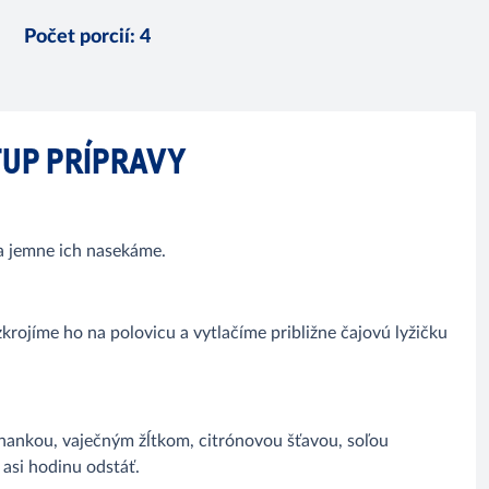
Počet porcií
:
4
UP PRÍPRAVY
 a jemne ich nasekáme.
rojíme ho na polovicu a vytlačíme približne čajovú lyžičku
úhankou, vaječným žĺtkom, citrónovou šťavou, soľou
asi hodinu odstáť.