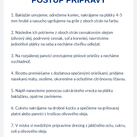
POSTUP PRÍPRAVY
1. Baklažán umyjeme, odrežeme koniec, nakrájame na plátky 4-5
mm hrubé a nasucho ugrilujeme na grile z oboch strán na farbu.
2. Následne ich potrieme z oboch strán cesnakovým olejom
(olivový olej, podrvený cesnak, soľ a korenie), navrstvíme
jednotlivé plátky na seba a necháme chvíľku odležať.
3. Na rozpálenej panvici orestujeme píniové oriešky a necháme
vychladnúť.
4. Ricottu premiešame s dozlatova opečenými orieškami, pridáme
nasekanú mätu, osolíme, okoreníme a ochutíme citrónovou šťavou.
5. Náplň nanesieme pomocou cukrárskeho vrecka na plátky
baklažánu, opatrne zavinieme.
6. Cuketu nakrájame na drobné kocky a opečieme na grilovacej
platni alebo panvici s troškou olivového oleja.
7. V miske si medzitým pripravíme dresing z jablčného octu, cukru,
soli a olivového oleja.