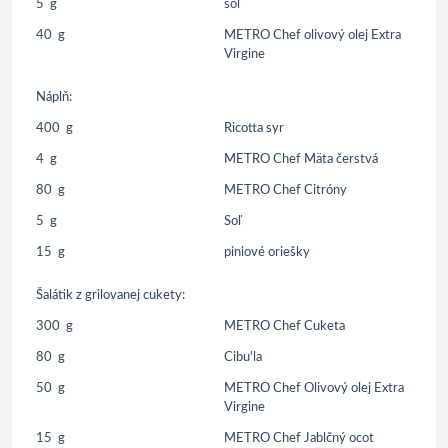
5
g
soľ
40
g
METRO Chef olivový olej Extra
Virgine
Náplň:
400
g
Ricotta syr
4
g
METRO Chef Mäta čerstvá
80
g
METRO Chef Citróny
5
g
Soľ
15
g
piniové oriešky
Šalátik z grilovanej cukety:
300
g
METRO Chef Cuketa
80
g
Cibu'la
50
g
METRO Chef Olivový olej Extra
Virgine
15
g
METRO Chef Jablčný ocot