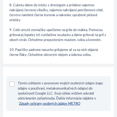
8. Cuketu dáme do misky s dresingom a pridáme najemno
nakrájanú červenú cibuľku, najemno nakrájanú petržlenovú vňať,
čerstvo namleté čierne korenie a nakoniec opražené píniové
oriešky.
9. Celé umyté zemiačiky upečieme na grile do mäkka. Pomocou
grilovacej lopatky ich roztlačíme na placku a dáme grilovať na gril z
oboch strán. Ochutíme prepusteným maslom, soľou a korením.
10. Papričky padrone nasucho grilujeme až sa na nich objavia
čierne fľaky. Ochutíme olivovým olejom a údenou soľou.
Týmto súhlasím s prenosom mojich osobných údajov (napr.
údajov o používaní, metakomunikačných údajov) do
spoločnosti Google LLC. Svoj súhlas môžem odvolať
odstránením začiarknutia. Ďalšie informácie nájdete v
Zásady ochrany osobných údajov METRO