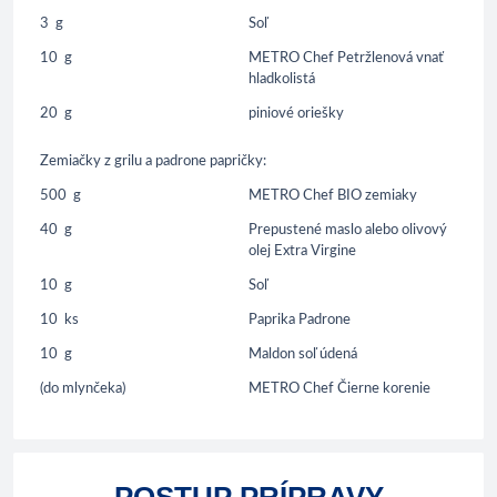
3
g
Soľ
10
g
METRO Chef Petržlenová vnať
hladkolistá
20
g
piniové oriešky
Zemiačky z grilu a padrone papričky:
500
g
METRO Chef BIO zemiaky
40
g
Prepustené maslo alebo olivový
olej Extra Virgine
10
g
Soľ
10
ks
Paprika Padrone
10
g
Maldon soľ údená
(do mlynčeka)
METRO Chef Čierne korenie