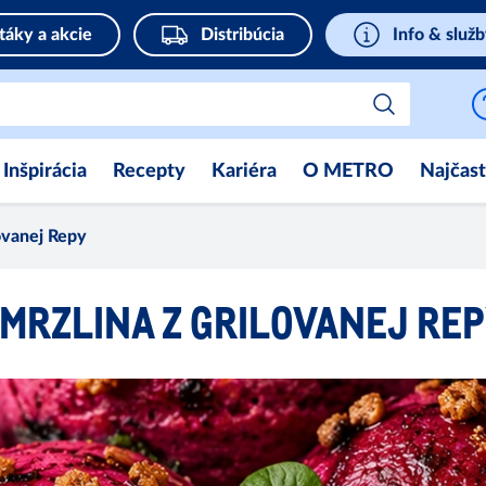
táky a akcie
Distribúcia
Info & služ
Inšpirácia
Recepty
Kariéra
O METRO
Najčast
ovanej Repy
MRZLINA Z GRILOVANEJ RE