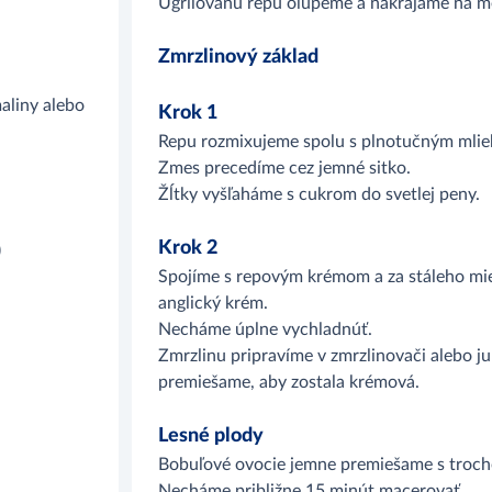
Ugrilovanú repu olúpeme a nakrájame na m
Zmrzlinový základ
aliny alebo
Krok 1
Repu rozmixujeme spolu s plnotučným mlie
Zmes precedíme cez jemné sitko.
Žĺtky vyšľaháme s cukrom do svetlej peny.
Krok 2
)
Spojíme s repovým krémom a za stáleho mieš
anglický krém.
Necháme úplne vychladnúť.
Zmrzlinu pripravíme v zmrzlinovači alebo j
premiešame, aby zostala krémová.
Lesné plody
Bobuľové ovocie jemne premiešame s troch
Necháme približne 15 minút macerovať.