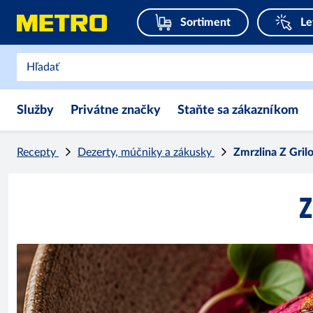
Sortiment
Le
Služby
Privátne značky
Staňte sa zákazníkom
Recepty
Dezerty, múčniky a zákusky
Zmrzlina Z Gril
Z