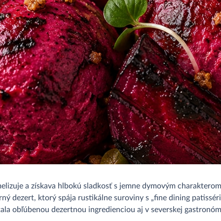
melizuje a získava hlbokú sladkosť s jemne dymovým charakterom
ý dezert, ktorý spája rustikálne suroviny s „fine dining patissér
tala obľúbenou dezertnou ingredienciou aj v severskej gastronómi