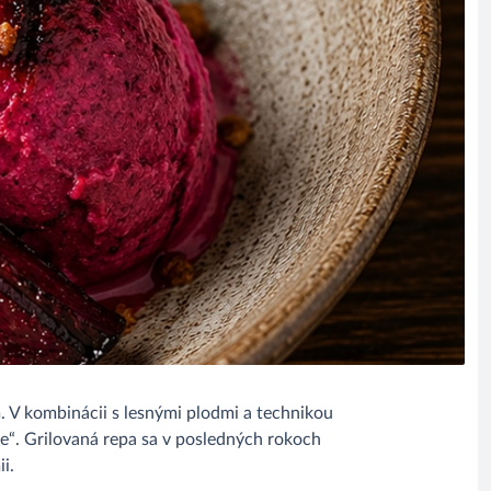
. V kombinácii s lesnými plodmi a technikou
ie“. Grilovaná repa sa v posledných rokoch
i.