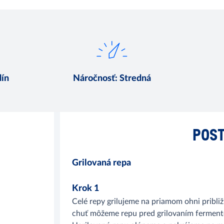
dín
Náročnosť
:
Stredná
POST
Grilovaná repa
Krok 1
Celé repy grilujeme na priamom ohni pribli
chuť môžeme repu pred grilovaním fermentov