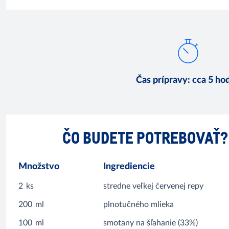
Čas prípravy
:
cca 5 ho
ČO BUDETE POTREBOVAŤ?
Množstvo
Ingrediencie
2
ks
stredne veľkej červenej repy
200
ml
plnotučného mlieka
100
ml
smotany na šľahanie (33%)