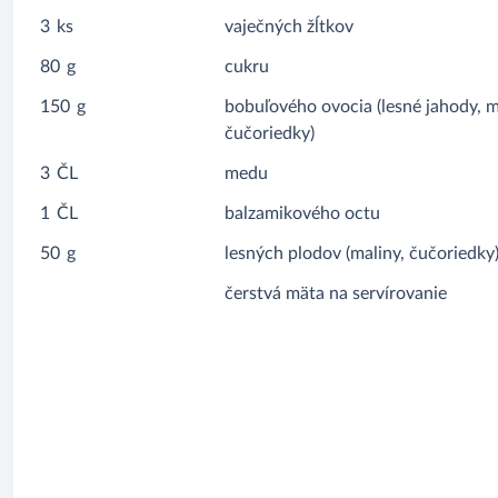
3
ks
vaječných žĺtkov
80
g
cukru
150
g
bobuľového ovocia (lesné jahody, m
čučoriedky)
3
ČL
medu
1
ČL
balzamikového octu
50
g
lesných plodov (maliny, čučoriedky
čerstvá mäta na servírovanie