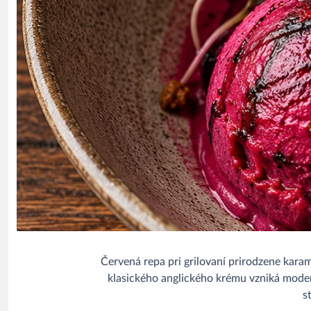
Červená repa pri grilovaní prirodzene kara
klasického anglického krému vzniká modern
s