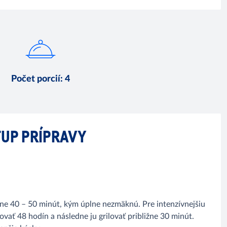
Počet porcií
:
4
UP PRÍPRAVY
žne 40 – 50 minút, kým úplne nezmäknú. Pre intenzívnejšiu
ať 48 hodín a následne ju grilovať približne 30 minút.