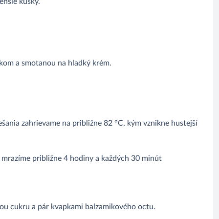
enšie kúsky.
kom a smotanou na hladký krém.
ania zahrievame na približne 82 °C, kým vznikne hustejší
u mrazíme približne 4 hodiny a každých 30 minút
ou cukru a pár kvapkami balzamikového octu.