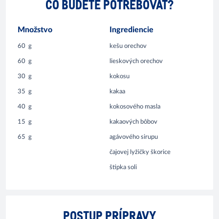
ČO BUDETE POTREBOVAŤ?
Množstvo
Ingrediencie
60
g
kešu orechov
60
g
lieskových orechov
30
g
kokosu
35
g
kakaa
40
g
kokosového masla
15
g
kakaových bôbov
65
g
agávového sirupu
čajovej lyžičky škorice
štipka soli
POSTUP PRÍPRAVY