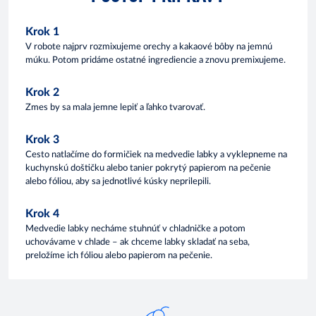
Krok 1
V robote najprv rozmixujeme orechy a kakaové bôby na jemnú
múku. Potom pridáme ostatné ingrediencie a znovu premixujeme.
Krok 2
Zmes by sa mala jemne lepiť a ľahko tvarovať.
Krok 3
Cesto natlačíme do formičiek na medvedie labky a vyklepneme na
kuchynskú doštičku alebo tanier pokrytý papierom na pečenie
alebo fóliou, aby sa jednotlivé kúsky neprilepili.
Krok 4
Medvedie labky necháme stuhnúť v chladničke a potom
uchovávame v chlade – ak chceme labky skladať na seba,
preložíme ich fóliou alebo papierom na pečenie.