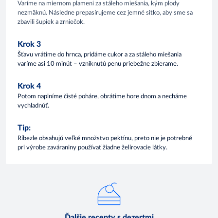
Varíme na miernom plameni za stáleho miešania, kým plody
nezmäknú. Následne prepasírujeme cez jemné sitko, aby sme sa
zbavili šupiek a zrniečok.
Krok 3
Šťavu vrátime do hrnca, pridáme cukor a za stáleho miešania
varíme asi 10 minút – vzniknutú penu priebežne zbierame.
Krok 4
Potom naplníme čisté poháre, obrátime hore dnom a necháme
vychladnúť.
Tip:
Ríbezle obsahujú veľké množstvo pektínu, preto nie je potrebné
pri výrobe zaváraniny používať žiadne želírovacie látky.
Ďalšie recepty s dezertmi