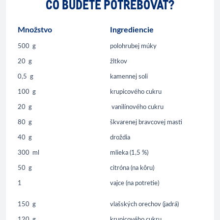
ČO BUDETE POTREBOVAŤ?
Množstvo
Ingrediencie
500
g
polohrubej múky
20
g
žltkov
0,5
g
kamennej soli
100
g
krupicového cukru
20
g
vanilínového cukru
80
g
škvarenej bravcovej masti
40
g
droždia
300
ml
mlieka (1,5 %)
50
g
citróna (na kôru)
1
vajce (na potretie)
150
g
vlašských orechov (jadrá)
120
g
krupicového cukru