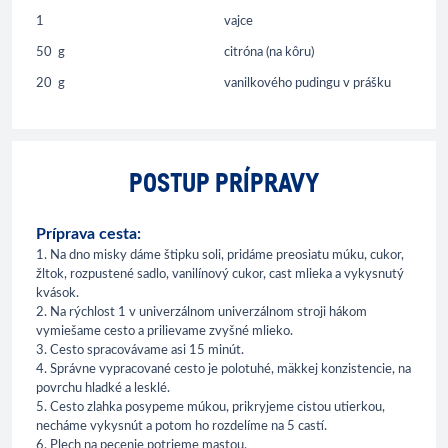
1
vajce
50
g
citróna (na kôru)
20
g
vanilkového pudingu v prášku
POSTUP PRÍPRAVY
Príprava cesta:
1. Na dno misky dáme štipku soli, pridáme preosiatu múku, cukor,
žltok, rozpustené sadlo, vanilínový cukor, cast mlieka a vykysnutý
kvások.
2. Na rýchlost 1 v univerzálnom univerzálnom stroji hákom
vymiešame cesto a prilievame zvyšné mlieko.
3. Cesto spracovávame asi 15 minút.
4. Správne vypracované cesto je polotuhé, mäkkej konzistencie, na
povrchu hladké a lesklé.
5. Cesto zlahka posypeme múkou, prikryjeme cistou utierkou,
necháme vykysnút a potom ho rozdelíme na 5 castí.
6. Plech na pecenie potrieme mastou.