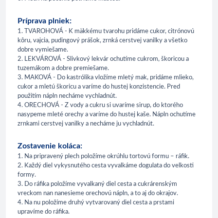
Príprava plniek:
1. TVAROHOVÁ - K mäkkému tvarohu pridáme cukor, citrónovú
kôru, vajcia, pudingový prášok, zrnká cerstvej vanilky a všetko
dobre vymiešame.
2. LEKVÁROVÁ - Slivkový lekvár ochutíme cukrom, škoricou a
tuzemákom a dobre premiešame.
3. MAKOVÁ - Do kastrólika vložíme mletý mak, pridáme mlieko,
cukor a mletú škoricu a varíme do hustej konzistencie. Pred
použitím nápln necháme vychladnút.
4. ORECHOVÁ - Z vody a cukru si uvaríme sirup, do ktorého
nasypeme mleté orechy a varíme do hustej kaše. Nápln ochutíme
zrnkami cerstvej vanilky a necháme ju vychladnút.
Zostavenie koláca:
1. Na pripravený plech položíme okrúhlu tortovú formu – ráfik.
2. Každý diel vykysnutého cesta vyvalkáme dogulata do velkosti
formy.
3. Do ráfika položíme vyvalkaný diel cesta a cukrárenským
vreckom nan nanesieme orechovú nápln, a to aj do okrajov.
4. Na nu položíme druhý vytvarovaný diel cesta a prstami
upravíme do ráfika.