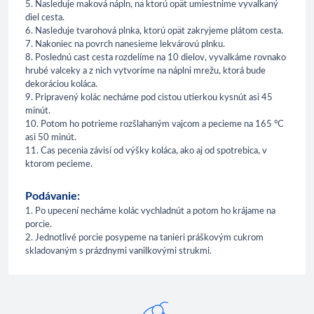
5. Nasleduje maková nápln, na ktorú opät umiestnime vyvalkaný
diel cesta.
6. Nasleduje tvarohová plnka, ktorú opät zakryjeme plátom cesta.
7. Nakoniec na povrch nanesieme lekvárovú plnku.
8. Poslednú cast cesta rozdelíme na 10 dielov, vyvalkáme rovnako
hrubé valceky a z nich vytvoríme na náplni mrežu, ktorá bude
dekoráciou koláca.
9. Pripravený kolác necháme pod cistou utierkou kysnút asi 45
minút.
10. Potom ho potrieme rozšlahaným vajcom a pecieme na 165 °C
asi 50 minút.
11. Cas pecenia závisí od výšky koláca, ako aj od spotrebica, v
ktorom pecieme.
Podávanie:
1. Po upecení necháme kolác vychladnút a potom ho krájame na
porcie.
2. Jednotlivé porcie posypeme na tanieri práškovým cukrom
skladovaným s prázdnymi vanilkovými strukmi.