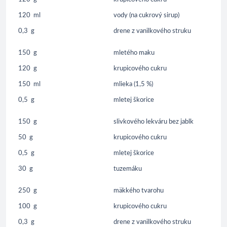
120
ml
vody (na cukrový sirup)
0,3
g
drene z vanilkového struku
150
g
mletého maku
120
g
krupicového cukru
150
ml
mlieka (1,5 %)
0,5
g
mletej škorice
150
g
slivkového lekváru bez jablk
50
g
krupicového cukru
0,5
g
mletej škorice
30
g
tuzemáku
250
g
mäkkého tvarohu
100
g
krupicového cukru
0,3
g
drene z vanilkového struku