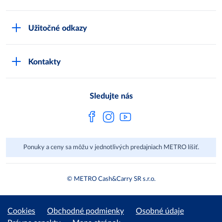
Karty bezpečnostných údajov
Čo je METRO
METRO platobná karta
Užitočné odkazy
Kariéra
Privátne značky
Bonusový program
Kvalita
Track & trace
Kontakty
Licencia na predaj liehu
Pre dodávateľov
Protrace
Najčastejšie otázky
Pre novinárov
Compliance
Sledujte nás
Spoločenská zodpovednosť
Metro AG
Ponuky a ceny sa môžu v jednotlivých predajniach METRO líšiť.
© METRO Cash&Carry SR s.r.o.
Cookies
Obchodné podmienky
Osobné údaje