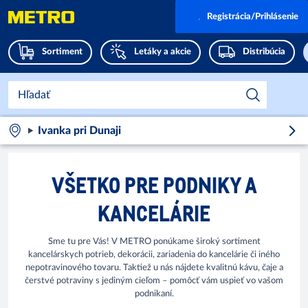
Registrácia/Prihlásenie
Sortiment
Letáky a akcie
Distribúcia
Ivanka pri Dunaji
VŠETKO PRE PODNIKY A
KANCELÁRIE
Sme tu pre Vás! V METRO ponúkame široký sortiment
kancelárskych potrieb, dekorácii, zariadenia do kancelárie či iného
nepotravinového tovaru. Taktiež u nás nájdete kvalitnú kávu, čaje a
čerstvé potraviny s jediným cieľom – pomôcť vám uspieť vo vašom
podnikaní.