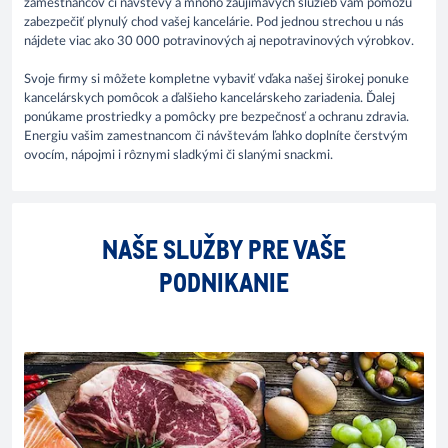
zamestnancov či návštevy a mnoho zaujímavých služieb vám pomôžu
zabezpečiť plynulý chod vašej kancelárie. Pod jednou strechou u nás
nájdete viac ako 30 000 potravinových aj nepotravinových výrobkov.
Svoje firmy si môžete kompletne vybaviť vďaka našej širokej ponuke
kancelárskych pomôcok a ďalšieho kancelárskeho zariadenia. Ďalej
ponúkame prostriedky a pomôcky pre bezpečnosť a ochranu zdravia.
Energiu vašim zamestnancom či návštevám ľahko doplníte čerstvým
ovocím, nápojmi i rôznymi sladkými či slanými snackmi.​
NAŠE SLUŽBY PRE VAŠE
PODNIKANIE