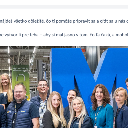
ájdeš všetko dôležité, čo ti pomôže pripraviť sa a cítiť sa u nás 
e vytvorili pre teba – aby si mal jasno v tom, čo ťa čaká, a mohol