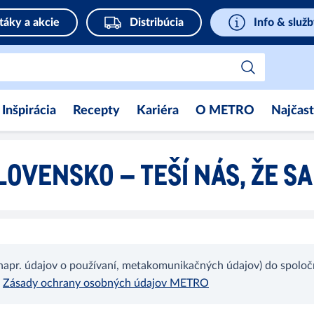
táky a akcie
Distribúcia
Info & služ
Inšpirácia
Recepty
Kariéra
O METRO
Najčast
LOVENSKO – TEŠÍ NÁS, ŽE S
apr. údajov o používaní, metakomunikačných údajov) do spoloč
Zásady ochrany osobných údajov METRO