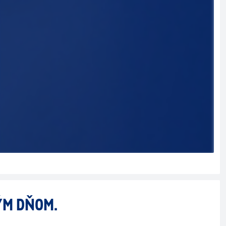
VÝM DŇOM.