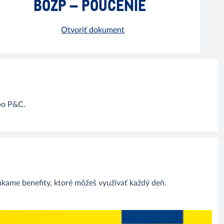
BOZP – POUČENIE
Otvoriť dokument
ebo P&C.
núkame benefity, ktoré môžeš využívať každý deň.