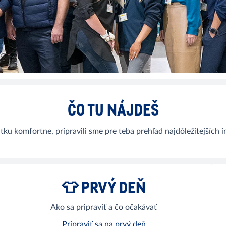
ČO TU NÁJDEŠ
iatku komfortne, pripravili sme pre teba prehľad najdôležitejších
👕 PRVÝ DEŇ
Ako sa pripraviť a čo očakávať
Pripraviť sa na prvý deň