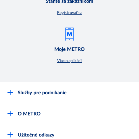
Staňte sa zákazníkom
Registrovať sa
Moje METRO
Viac o aplikácii
Služby pre podnikanie
Môj obchod
O METRO
Karty bezpečnostných údajov
Čo je METRO
METRO platobná karta
Užitočné odkazy