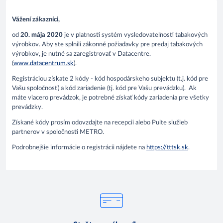
Vážení zákazníci,
od
20. mája 2020
je v platnosti systém vysledovateľnosti tabakových
výrobkov. Aby ste splnili zákonné požiadavky pre predaj tabakových
výrobkov, je nutné sa zaregistrovať v Datacentre.
(
www.datacentrum.sk
).
Registráciou získate 2 kódy - kód hospodárskeho subjektu (t.j. kód pre
Vašu spoločnosť) a kód zariadenie (tj. kód pre Vašu prevádzku). Ak
máte viacero prevádzok, je potrebné získať kódy zariadenia pre všetky
prevádzky.
Získané kódy prosím odovzdajte na recepcii alebo Pulte služieb
partnerov v spoločnosti METRO.
Podrobnejšie informácie o registrácii nájdete na
https://tttsk.sk
.