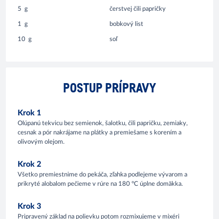
5
g
čerstvej čili papričky
1
g
bobkový list
10
g
soľ
POSTUP PRÍPRAVY
Krok 1
Olúpanú tekvicu bez semienok, šalotku, čili papričku, zemiaky,
cesnak a pór nakrájame na plátky a premiešame s korením a
olivovým olejom.
Krok 2
Všetko premiestnime do pekáča, zľahka podlejeme vývarom a
prikryté alobalom pečieme v rúre na 180 °C úplne domäkka.
Krok 3
Pripravený základ na polievku potom rozmixujeme v mixéri