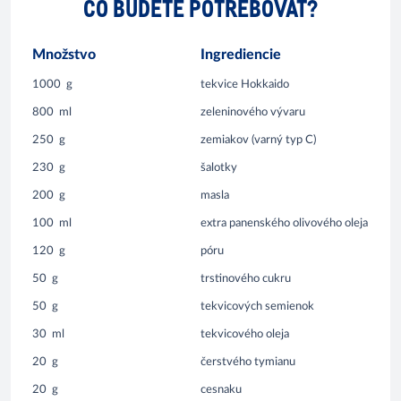
ČO BUDETE POTREBOVAŤ?
Množstvo
Ingrediencie
1000
g
tekvice Hokkaido
800
ml
zeleninového vývaru
250
g
zemiakov (varný typ C)
230
g
šalotky
200
g
masla
100
ml
extra panenského olivového oleja
120
g
póru
50
g
trstinového cukru
50
g
tekvicových semienok
30
ml
tekvicového oleja
20
g
čerstvého tymianu
20
g
cesnaku