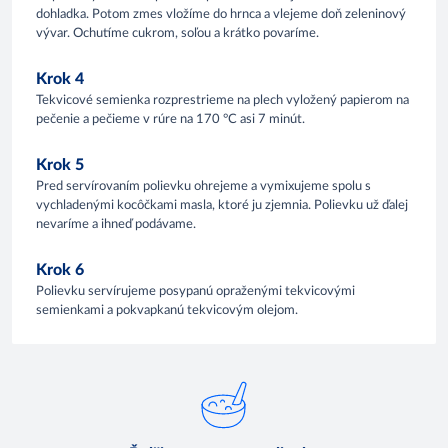
dohladka. Potom zmes vložíme do hrnca a vlejeme doň zeleninový
vývar. Ochutíme cukrom, soľou a krátko povaríme.
Krok 4
Tekvicové semienka rozprestrieme na plech vyložený papierom na
pečenie a pečieme v rúre na 170 °C asi 7 minút.
Krok 5
Pred servírovaním polievku ohrejeme a vymixujeme spolu s
vychladenými kocôčkami masla, ktoré ju zjemnia. Polievku už ďalej
nevaríme a ihneď podávame.
Krok 6
Polievku servírujeme posypanú opraženými tekvicovými
semienkami a pokvapkanú tekvicovým olejom.