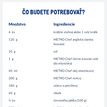
ČO BUDETE POTREBOVAŤ?
Množstvo
Ingrediencie
4
ks
králičie stehná alebo 1 celý králik
120
g
METRO Chef anglická slanina
lisovaná
10
g
soľ
1
g
METRO Chef čierne korenie celé
(do mlynčeka)
40
ml
METRO Chef olej slnečnicový
200
g
METRO Chef mrkvy
180
g
zeleru a petržlenu
60
g
cibuľa
½
ks
červeného jablka (100 g)