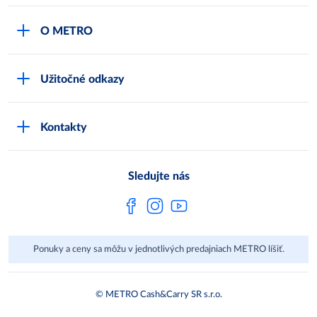
Môj obchod
O METRO
Karty bezpečnostných údajov
Čo je METRO
METRO platobná karta
Užitočné odkazy
Kariéra
Privátne značky
Bonusový program
Kvalita
Track & trace
Kontakty
Licencia na predaj liehu
Pre dodávateľov
Protrace
Najčastejšie otázky
Pre novinárov
Compliance
Sledujte nás
Spoločenská zodpovednosť
Metro AG
Ponuky a ceny sa môžu v jednotlivých predajniach METRO líšiť.
© METRO Cash&Carry SR s.r.o.