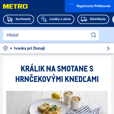
Registrácia/Prihlásenie
Sortiment
Letáky a akcie
Distribúcia
Ivanka pri Dunaji
KRÁLIK NA SMOTANE S
HRNČEKOVÝMI KNEDĽAMI