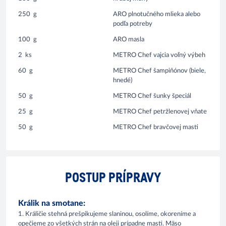
250
g
ARO plnotučného mlieka alebo
podľa potreby
100
g
ARO masla
2
ks
METRO Chef vajcia voľný výbeh
60
g
METRO Chef šampiňónov (biele,
hnedé)
50
g
METRO Chef šunky špeciál
25
g
METRO Chef petržlenovej vňate
50
g
METRO Chef bravčovej masti
POSTUP PRÍPRAVY
Králik na smotane:
1. Králičie stehná prešpikujeme slaninou, osolíme, okoreníme a
opečieme zo všetkých strán na oleji prípadne masti. Mäso