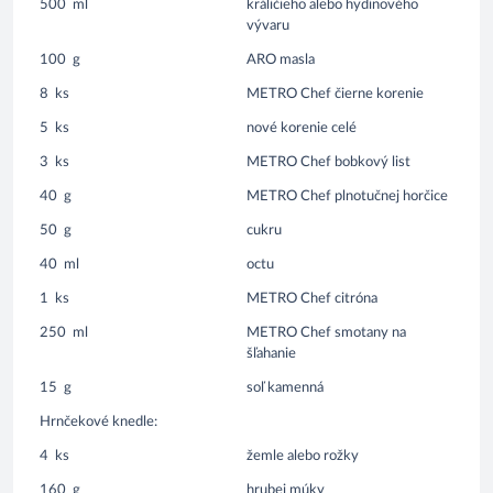
500
ml
králičieho alebo hydinového
vývaru
100
g
ARO masla
8
ks
METRO Chef čierne korenie
5
ks
nové korenie celé
3
ks
METRO Chef bobkový list
40
g
METRO Chef plnotučnej horčice
50
g
cukru
40
ml
octu
1
ks
METRO Chef citróna
250
ml
METRO Chef smotany na
šľahanie
15
g
soľ kamenná
Hrnčekové knedle:
4
ks
žemle alebo rožky
160
g
hrubej múky