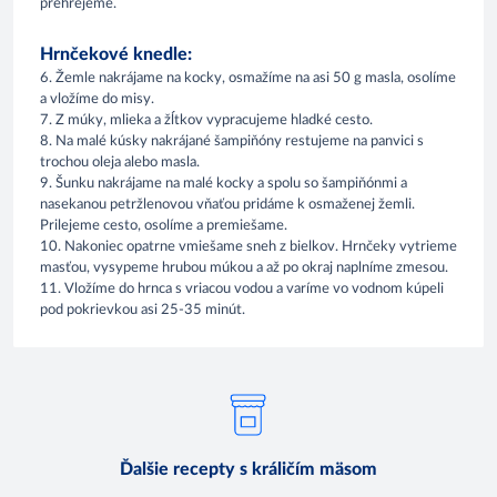
prehrejeme.
Hrnčekové knedle:
6. Žemle nakrájame na kocky, osmažíme na asi 50 g masla, osolíme
a vložíme do misy.
7. Z múky, mlieka a žĺtkov vypracujeme hladké cesto.
8. Na malé kúsky nakrájané šampiňóny restujeme na panvici s
trochou oleja alebo masla.
9. Šunku nakrájame na malé kocky a spolu so šampiňónmi a
nasekanou petržlenovou vňaťou pridáme k osmaženej žemli.
Prilejeme cesto, osolíme a premiešame.
10. Nakoniec opatrne vmiešame sneh z bielkov. Hrnčeky vytrieme
masťou, vysypeme hrubou múkou a až po okraj naplníme zmesou.
11. Vložíme do hrnca s vriacou vodou a varíme vo vodnom kúpeli
pod pokrievkou asi 25-35 minút.
Ďalšie recepty s králičím mäsom