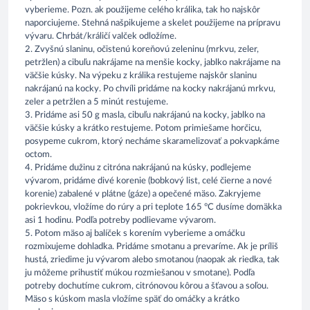
vyberieme. Pozn. ak použijeme celého králika, tak ho najskôr
naporciujeme. Stehná našpikujeme a skelet použijeme na prípravu
vývaru. Chrbát/králičí valček odložíme.
2. Zvyšnú slaninu, očistenú koreňovú zeleninu (mrkvu, zeler,
petržlen) a cibuľu nakrájame na menšie kocky, jablko nakrájame na
väčšie kúsky. Na výpeku z králika restujeme najskôr slaninu
nakrájanú na kocky. Po chvíli pridáme na kocky nakrájanú mrkvu,
zeler a petržlen a 5 minút restujeme.
3. Pridáme asi 50 g masla, cibuľu nakrájanú na kocky, jablko na
väčšie kúsky a krátko restujeme. Potom primiešame horčicu,
posypeme cukrom, ktorý necháme skaramelizovať a pokvapkáme
octom.
4. Pridáme dužinu z citróna nakrájanú na kúsky, podlejeme
vývarom, pridáme divé korenie (bobkový list, celé čierne a nové
korenie) zabalené v plátne (gáze) a opečené mäso. Zakryjeme
pokrievkou, vložíme do rúry a pri teplote 165 °C dusíme domäkka
asi 1 hodinu. Podľa potreby podlievame vývarom.
5. Potom mäso aj balíček s korením vyberieme a omáčku
rozmixujeme dohladka. Pridáme smotanu a prevaríme. Ak je príliš
hustá, zriedime ju vývarom alebo smotanou (naopak ak riedka, tak
ju môžeme prihustiť múkou rozmiešanou v smotane). Podľa
potreby dochutíme cukrom, citrónovou kôrou a šťavou a soľou.
Mäso s kúskom masla vložíme späť do omáčky a krátko