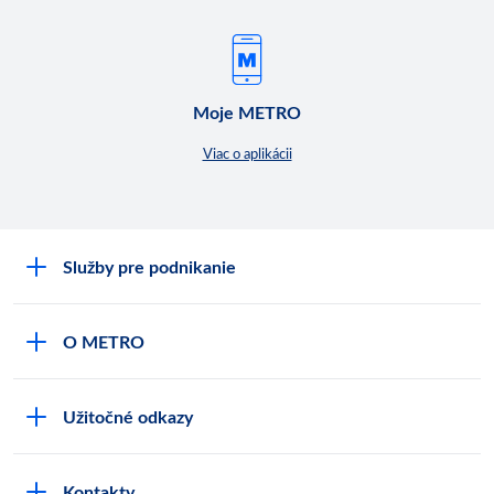
Moje METRO
Viac o aplikácii
Služby pre podnikanie
Môj obchod
O METRO
Karty bezpečnostných údajov
Čo je METRO
METRO platobná karta
Užitočné odkazy
Kariéra
Privátne značky
Bonusový program
Kvalita
Track & trace
Kontakty