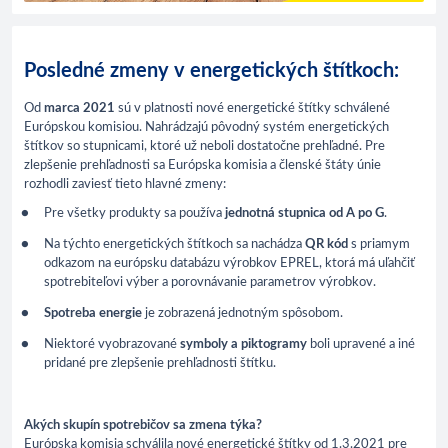
Posledné zmeny v energetických štítkoch:
Od
marca 2021
sú v platnosti nové energetické štítky schválené
Európskou komisiou. Nahrádzajú pôvodný systém energetických
štítkov so stupnicami, ktoré už neboli dostatočne prehľadné. Pre
zlepšenie prehľadnosti sa Európska komisia a členské štáty únie
rozhodli zaviesť tieto hlavné zmeny:
Pre všetky produkty sa používa
jednotná stupnica od A po G
.
Na týchto energetických štítkoch sa nachádza
QR kód
s priamym
odkazom na európsku databázu výrobkov EPREL, ktorá má uľahčiť
spotrebiteľovi výber a porovnávanie parametrov výrobkov.
Spotreba energie
je zobrazená jednotným spôsobom.
Niektoré vyobrazované
symboly a piktogramy
boli upravené a iné
pridané pre zlepšenie prehľadnosti štítku.
Akých skupín spotrebičov sa zmena týka?
Európska komisia schválila nové energetické štítky od 1.3.2021 pre