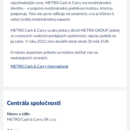
najvýhodnejšie ceny. METRO Cash & Carry má medzinárodnú
identitu – a ozajstnú medzinárodnú podnikovú kultúru, ktorá ju
podporuje. Toto nás jasne odlišuje od ostatných, a to je kľúčom k
našej rýchlej medzinárodnej expanzii.
METRO Cash & Carry sa ako jedna z divízií METRO GROUP, jednej
zo svetových vedúcich predajných spoločností, najviac podieľa na
jej raste. V roku 2022 sme dosiahli obrat okolo 30 mld. EUR.
O našom úspešnom príbehu sa môžete dočítať viac na
nasledujúcich stranách.
METRO Cash & Carry International
Centrála spoločnosti
Názov a sídlo:
METRO Cash & Carry SR s.r.o.