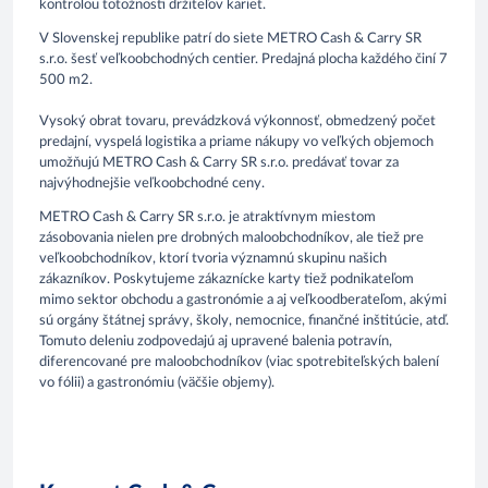
kontrolou totožnosti držiteľov kariet.
V Slovenskej republike patrí do siete METRO Cash & Carry SR
s.r.o. šesť veľkoobchodných centier. Predajná plocha každého činí 7
500 m2.
Vysoký obrat tovaru, prevádzková výkonnosť, obmedzený počet
predajní, vyspelá logistika a priame nákupy vo veľkých objemoch
umožňujú METRO Cash & Carry SR s.r.o. predávať tovar za
najvýhodnejšie veľkoobchodné ceny.
METRO Cash & Carry SR s.r.o. je atraktívnym miestom
zásobovania nielen pre drobných maloobchodníkov, ale tiež pre
veľkoobchodníkov, ktorí tvoria významnú skupinu našich
zákazníkov. Poskytujeme zákaznícke karty tiež podnikateľom
mimo sektor obchodu a gastronómie a aj veľkoodberateľom, akými
sú orgány štátnej správy, školy, nemocnice, finančné inštitúcie, atď.
Tomuto deleniu zodpovedajú aj upravené balenia potravín,
diferencované pre maloobchodníkov (viac spotrebiteľských balení
vo fólii) a gastronómiu (väčšie objemy).