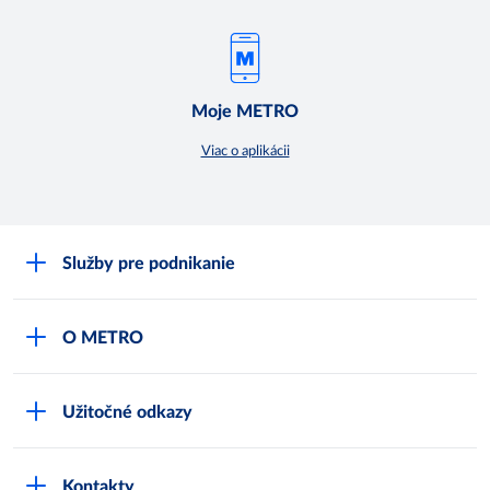
Moje METRO
Viac o aplikácii
Služby pre podnikanie
Môj obchod
O METRO
Karty bezpečnostných údajov
Čo je METRO
METRO platobná karta
Užitočné odkazy
Kariéra
Privátne značky
Bonusový program
Kvalita
Track & trace
Kontakty