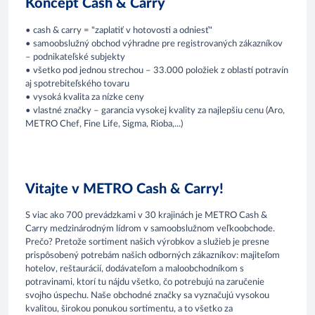
Koncept Cash & Carry
• cash & carry = "zaplatiť v hotovosti a odniesť"
• samoobslužný obchod výhradne pre registrovaných zákazníkov
– podnikateľské subjekty
• všetko pod jednou strechou – 33.000 položiek z oblastí potravín
aj spotrebiteľského tovaru
• vysoká kvalita za nízke ceny
• vlastné značky – garancia vysokej kvality za najlepšiu cenu (Aro,
METRO Chef, Fine Life, Sigma, Rioba,...)
Vitajte v METRO Cash & Carry!
S viac ako 700 prevádzkami v 30 krajinách je METRO Cash &
Carry medzinárodným lídrom v samoobslužnom veľkoobchode.
Prečo? Pretože sortiment našich výrobkov a služieb je presne
prispôsobený potrebám našich odborných zákazníkov: majiteľom
hotelov, reštaurácií, dodávateľom a maloobchodníkom s
potravinami, ktorí tu nájdu všetko, čo potrebujú na zaručenie
svojho úspechu. Naše obchodné značky sa vyznačujú vysokou
kvalitou, širokou ponukou sortimentu, a to všetko za