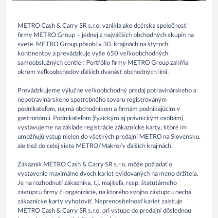
METRO Cash & Carry SR s.r.o. vznikla ako dcérska spoločnosť
firmy METRO Group – jednej z najväčších obchodných skupín na
svete. METRO Group pôsobí v 30. krajinách na štyroch
kontinentov a prevádzkuje vyše 650 veľkoobchodných
samoobslužných centier. Portfólio firmy METRO Group zahŕňa
okrem veľkoobchodov ďalších dvanásť obchodných línií.
Prevádzkujeme výlučne veľkoobchodný predaj potravinárskeho a
nepotravinárskeho spotrebného tovaru registrovaným
podnikateľom, najmä obchodníkom a firmám podnikajúcim v
gastronómii. Podnikateľom (fyzickým aj právnickým osobám)
vystavujeme na základe registrácie zákaznícke karty, ktoré im
umožňujú vstup nielen do všetkých predajní METRO na Slovensku,
ale tiež do celej siete METRO/Makro/v ďalších krajinách.
Zákazník METRO Cash & Carry SR s.r.o. môže požiadať o
vystavenie maximálne dvoch kariet evidovaných na meno držiteľa.
Je na rozhodnutí zákazníka, t.j. majiteľa, resp. štatutárneho
zástupcu firmy či organizácie, na ktorého svojho zástupcu nechá
zákaznícke karty vyhotoviť. Neprenositelnosť kariet zaisťuje
METRO Cash & Carry SR s.r.o. pri vstupe do predajní dôslednou