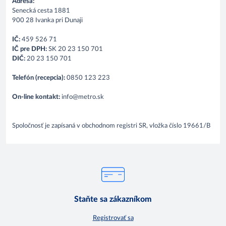
Adresa:
Senecká cesta 1881
900 28 Ivanka pri Dunaji
IČ:
459 526 71
IČ pre DPH:
SK 20 23 150 701
DIČ:
20 23 150 701
Telefón (recepcia):
0850 123 223
On-line kontakt:
info@metro.sk
Spoločnosť je zapísaná v obchodnom registri SR, vložka číslo 19661/B
Staňte sa zákazníkom
Registrovať sa