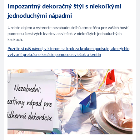
Impozantný dekoračný štýl s niekoľkými
jednoduchými nápadmi
Urobte dojem a vytvorte nezabudnuteľnú atmosféru pre vašich hostí
pomocou čerstvých kvetov a sviečok v niekoľkých jednoduchých
krokoch.
Pozrite si náš návod, v ktorom sa krok za krokom popisuje, ako rýchlo
vytvoriť prekrásne kreácie pomocou sviečok a kvetín