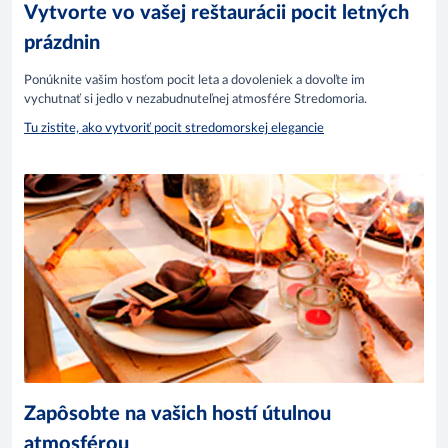
Vytvorte vo vašej reštaurácii pocit letných
prázdnin
Ponúknite vašim hosťom pocit leta a dovoleniek a dovoľte im
vychutnať si jedlo v nezabudnuteľnej atmosfére Stredomoria.
Tu zistite, ako vytvoriť pocit stredomorskej elegancie
Zapôsobte na vašich hostí útulnou
atmosférou