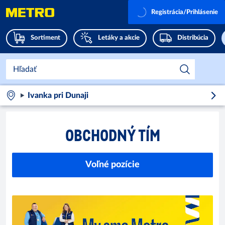
Registrácia/Prihlásenie
Sortiment
Letáky a akcie
Distribúcia
Ivanka pri Dunaji
OBCHODNÝ TÍM
Voľné pozície