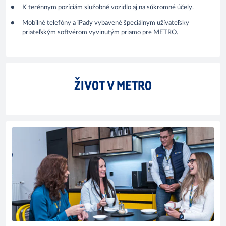
K terénnym pozíciám služobné vozidlo aj na súkromné účely.
Mobilné telefóny a iPady vybavené špeciálnym užívateľsky
priateľským softvérom vyvinutým priamo pre METRO.
ŽIVOT V METRO