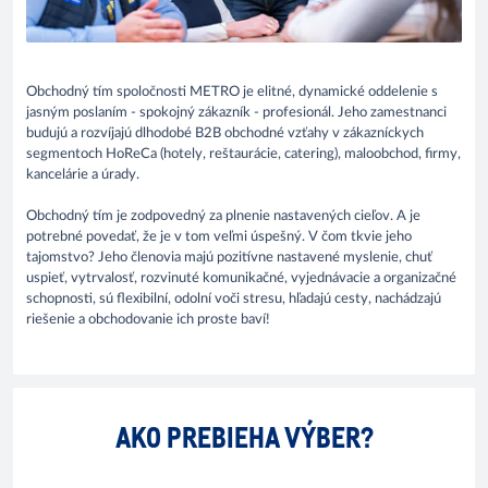
Obchodný tím spoločnosti METRO je elitné, dynamické oddelenie s
jasným poslaním - spokojný zákazník - profesionál. Jeho zamestnanci
budujú a rozvíjajú dlhodobé B2B obchodné vzťahy v zákazníckych
segmentoch HoReCa (hotely, reštaurácie, catering), maloobchod, firmy,
kancelárie a úrady.
Obchodný tím je zodpovedný za plnenie nastavených cieľov. A je
potrebné povedať, že je v tom veľmi úspešný. V čom tkvie jeho
tajomstvo? Jeho členovia majú pozitívne nastavené myslenie, chuť
uspieť, vytrvalosť, rozvinuté komunikačné, vyjednávacie a organizačné
schopnosti, sú flexibilní, odolní voči stresu, hľadajú cesty, nachádzajú
riešenie a obchodovanie ich proste baví!
AKO PREBIEHA VÝBER?