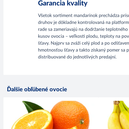
Garancia kvality
Všetok sortiment mandarínok prechádza prísn
druhov je dôkladne kontrolovaná na platfor
rade sa zameriavajú na dodržanie teplotného 
kusov ovocia – veľkosti plodu, teploty na po
šťavy. Najprv sa zváži celý plod a po odšťave
hmotnosťou šťavy a takto získaný pomer sa p
distribuované do jednotlivých predajní.
Ďalšie obľúbené ovocie