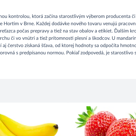
ou kontrolou, ktorá začína starostlivým výberom producenta či
me Hortim v Brne. Každej dodávke nového tovaru venujú praco
reťazca počas prepravy a tiež na stav obalov a etikiet. Ďalším k
vrchu či vo vnútri a tiež prítomnosti plesní a škodcov. U manda
ní aj čerstvo získaná šťava, od ktorej hodnoty sa odpočíta hmotn
orovná s predpísanou normou. Pokiaľ zodpovedá, je starostlivo