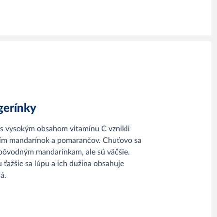
gerínky
 s vysokým obsahom vitamínu C vznikli
ním mandarínok a pomarančov. Chuťovo sa
 pôvodným mandarínkam, ale sú väčšie.
 ťažšie sa lúpu a ich dužina obsahuje
á.