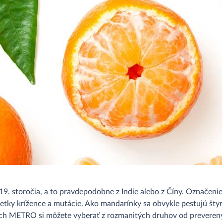
9. storočia, a to pravdepodobne z Indie alebo z Číny. Označeni
tky krížence a mutácie. Ako mandarínky sa obvykle pestujú štyr
iach METRO si môžete vyberať z rozmanitých druhov od preveren