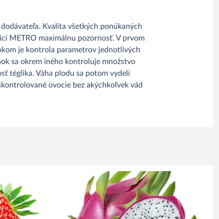
 dodávateľa. Kvalita všetkých ponúkaných
vníci METRO maximálnu pozornosť. V prvom
rokom je kontrola parametrov jednotlivých
rínok sa okrem iného kontroluje množstvo
osť téglika. Váha plodu sa potom vydelí
 skontrolované ovocie bez akýchkoľvek vád