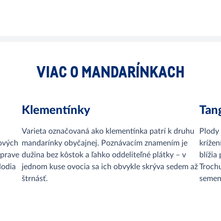
VIAC O MANDARÍNKACH
Klementínky
Tan
Varieta označovaná ako klementínka patrí k druhu
Plody
ových
mandarínky obyčajnej. Poznávacím znamením je
kríže
íprave
dužina bez kôstok a ľahko oddeliteľné plátky – v
blížia
Hodia
jednom kuse ovocia sa ich obvykle skrýva sedem až
Trochu
štrnásť.
semen