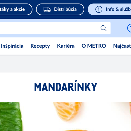
táky a akcie
Distribúcia
Info & služ
Inšpirácia
Recepty
Kariéra
O METRO
Najčast
MANDARÍNKY