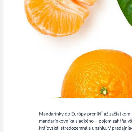
Mandarínky do Európy prenikli až začiatkom 1
mandarínkovníka sladkého – pojem zahŕňa vše
kráľovská, stredozemná a unshiu. V predajn