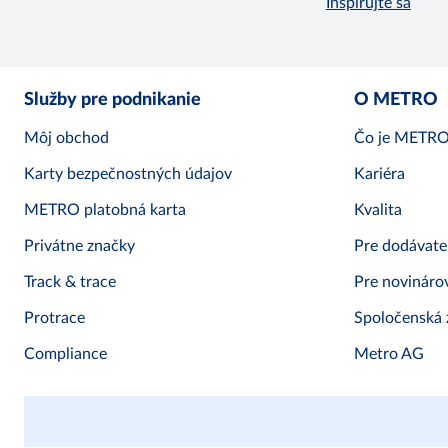
Inšpirujte sa
Služby pre podnikanie
O METRO
Môj obchod
Čo je METR
Karty bezpečnostných údajov
Kariéra
METRO platobná karta
Kvalita
Privátne značky
Pre dodávate
Track & trace
Pre novináro
Protrace
Spoločenská
Compliance
Metro AG