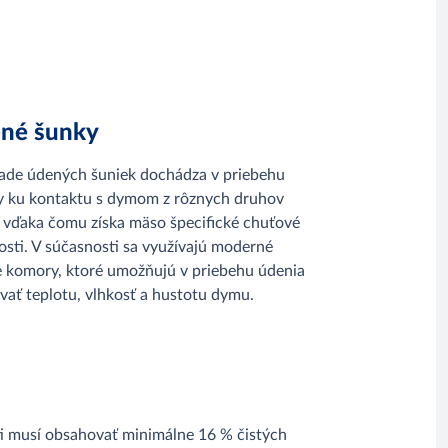
né šunky
pade údených šuniek dochádza v priebehu
y ku kontaktu s dymom z rôznych druhov
 vďaka čomu získa mäso špecifické chuťové
osti. V súčasnosti sa využívajú moderné
e komory, ktoré umožňujú v priebehu údenia
vať teplotu, vlhkosť a hustotu dymu.
sti musí obsahovať minimálne 16 % čistých