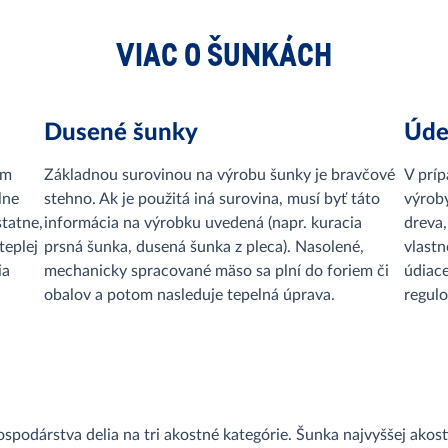
VIAC O ŠUNKÁCH
Dusené šunky
Úde
ym
Základnou surovinou na výrobu šunky je bravčové
V prí
lne
stehno. Ak je použitá iná surovina, musí byť táto
výrob
tatne,
informácia na výrobku uvedená (napr. kuracia
dreva,
teplej
prsná šunka, dusená šunka z pleca). Nasolené,
vlastn
ia
mechanicky spracované mäso sa plní do foriem či
údiac
obalov a potom nasleduje tepelná úprava.
regulo
spodárstva delia na tri akostné kategórie. Šunka najvyššej ako