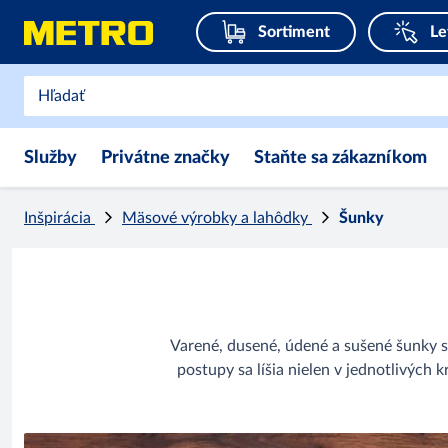
Sortiment
Le
Služby
Privátne značky
Staňte sa zákazníkom
Inšpirácia
Mäsové výrobky a lahôdky
Šunky
Varené, dusené, údené a sušené šunky 
postupy sa líšia nielen v jednotlivých