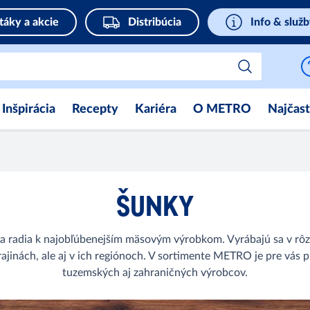
táky a akcie
Distribúcia
Info & služ
Inšpirácia
Recepty
Kariéra
O METRO
Najčast
ŠUNKY
sa radia k najobľúbenejším mäsovým výrobkom. Vyrábajú sa v rô
 krajinách, ale aj v ich regiónoch. V sortimente METRO je pre vás
tuzemských aj zahraničných výrobcov.