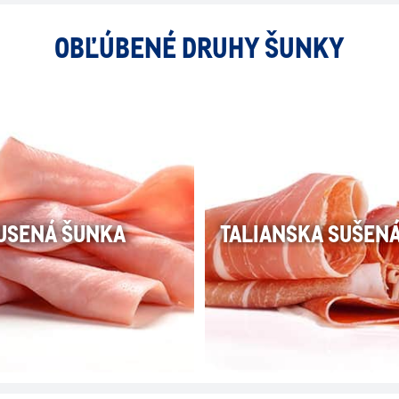
OBĽÚBENÉ DRUHY ŠUNKY
USENÁ ŠUNKA
TALIANSKA SUŠEN