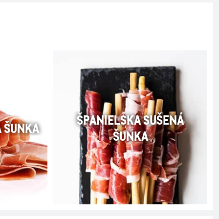
ŠPANIELSKA SUŠENÁ
Á ŠUNKA
ŠUNKA